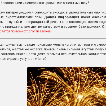
Пневмохлопушки
 безопасными и невероятно красивыми огненными шоу?
Пружинные хлопушки
ем интересующимся совершить экскурс в увлекательный мир пиро
ые пиротехнические огни.
Данная информация носит ознаком
е
Бенгальские огни
вы - глупый и неоправданный риск, т.к. в настоящее время по
ые
- с принципиально другим качеством и уровнем безопасности. К 
 гранаты
Бенгальские огни малые
рается по всей строгости закона!
Бенгальские огни большие
а получалась прежде примесью мельчёного янтаря или его суррога
е и наземные
Фонтаны пиротехничес
фитиля, жёлтая же окраска, притом очень сильная и густая, получ
 составам иного цвета даже в самом незначительном количеств
 пчелы
Фонтаны в торт (холодные)
иная окраска уступает жёлтой.
Фонтаны сценические (холод
ицы
Фонтаны для улицы
Вулканы
дым и огонь
Ракеты
ветного огня
 дым
Фестивальные шары
копы
ая пиротехника