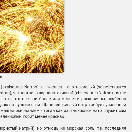
к
alsaures Natron), а Чиколев - азотнокислый (salpetersaures
tron), четвёртое - хлорноватокислый (chlorsaures Natron), пятое
х - тот, что все они более или менее гигроскопичны, особенно
 дают и лучшие огни. Щавелевокислый натр требует усиленной
лужащей основанием - тогда как азотнокислый натр служит сам
елекислый, горит менее красиво.
ористый натрий), но отнюдь не морская соль, т.к. последняя