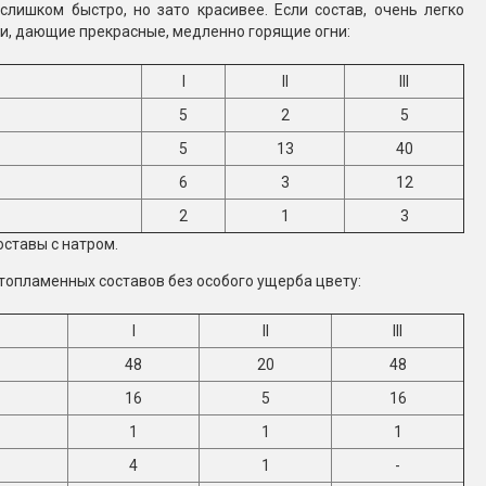
слишком быстро, но зато красивее. Если состав, очень легко
и, дающие прекрасные, медленно горящие огни:
I
II
III
5
2
5
5
13
40
6
3
12
2
1
3
ставы с натром.
топламенных составов без особого ущерба цвету:
I
II
III
48
20
48
16
5
16
1
1
1
4
1
-