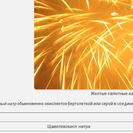
Желтые салютные з
ый натр
обыкновенно окисляется бертолеткой или серой в соедин
Щавелевокисл. натра