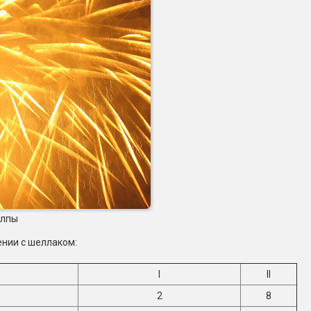
алпы
ении с шеллаком:
I
II
2
8