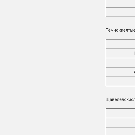
Тёмно-жёлтые 
Щавелевокислы