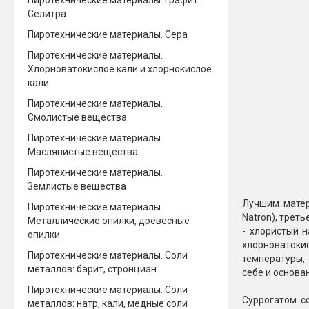
Пиротехнические материалы. Графит.
Селитра
Пиротехнические материалы. Сера
Пиротехнические материалы.
Хлорноватокислое кали и хлорнокислое
кали
Пиротехнические материалы.
Смолистые вещества
Пиротехнические материалы.
Маслянистые вещества
Пиротехнические материалы.
Землистые вещества
Лучшим матер
Пиротехнические материалы.
Natron), треть
Металлические опилки, древесные
- хлористый н
опилки
хлорноватоки
Пиротехнические материалы. Соли
температуры, 
металлов: барит, стронциан
себе и основа
Пиротехнические материалы. Соли
Суррогатом с
металлов: натр, кали, медные соли