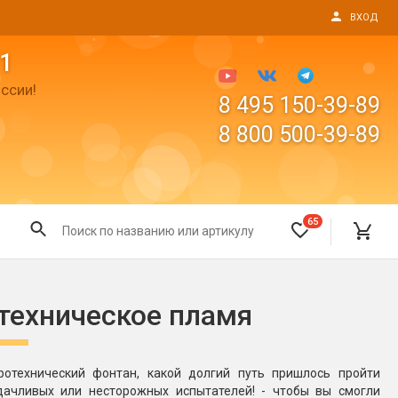
ВХОД
1
ссии!
8 495 150-39-89
8 800 500-39-89
65
Все для праздника
техническое пламя
Светящиеся предметы
пушки
Свечи для торта
отехнический фонтан, какой долгий путь пришлось пройти
Фонтаны в торт (холодные)
дачливых или несторожных испытателей! - чтобы вы смогли