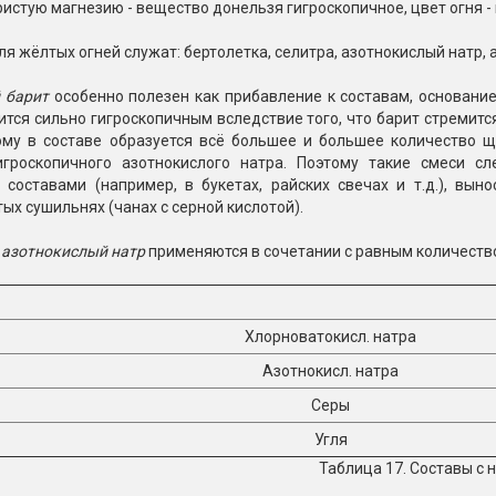
истую магнезию - вещество донельзя гигроскопичное, цвет огня -
я жёлтых огней служат: бертолетка, селитра, азотнокислый натр, 
 барит
особенно полезен как прибавление к составам, основание
ится сильно гигроскопичным вследствие того, что барит стремитс
ому в составе образуется всё большее и большее количество щ
игроскопичного азотнокислого натра. Поэтому такие смеси с
составами (например, в букетах, райских свечах и т.д.), выно
х сушильнях (чанах с серной кислотой).
 азотнокислый натр
применяются в сочетании с равным количеством
Хлорноватокисл. натра
Азотнокисл. натра
Серы
Угля
Таблица 17. Составы с 