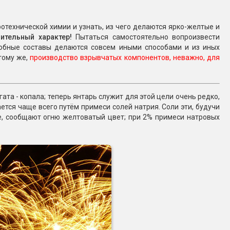
Конфетти, серпантин
технической химии и узнать, из чего делаются ярко-желтые и
ительный характер!
Пытаться самостоятельно вопроизвести
Небесные фонарики
добные составы делаются совсем иными способами и из иных
тому же,
производство взрывчатых компонентов, неважно, для
Оборудование для
спецэффектов
та - копала; теперь янтарь служит для этой цели очень редко,
кие
ается чаще всего путём примеси солей натрия. Соли эти, будучи
Елочные гирлянды
е, сообщают огню желтоватый цвет; при 2% примеси натровых
Фейерверк-шоу
ные)