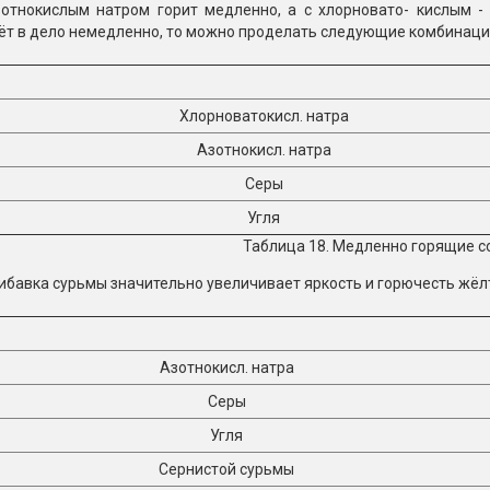
зотнокислым натром горит медленно, а с хлорновато- кислым - 
ёт в дело немедленно, то можно проделать следующие комбинаци
Хлорноватокисл. натра
Азотнокисл. натра
Серы
Угля
Таблица 18. Медленно горящие со
бавка сурьмы значительно увеличивает яркость и горючесть жёл
Азотнокисл. натра
Серы
Угля
Сернистой сурьмы