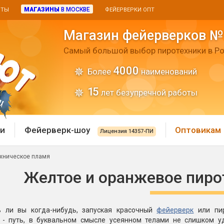
МАГАЗИНЫ
В МОСКВЕ
ИТЫ
ФЕЙЕРВЕРКИ ОПТ
Магазин фейерверков №
Самый большой выбор пиротехники в Ро
4000
Более
наименований
15
лет безупречной работы
и
Фейерверк-шоу
Оптовикам
Лицензия 14357-ПИ
ехническое пламя
 пиротехника
Римские свечи
Желтое и оранжевое пиро
 батареи
Хлопушки и пневмохло
 дым
 ли вы когда-нибудь, запуская красочный
фейерверк
или пир
лопушки
Маленькие хлопушки
 - путь, в буквальном смысле усеянном телами не слишком у