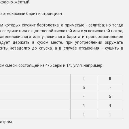
 красно-жёлтый.
азотнокислый барит и стронциан.
м которых служит бертолетка, а примесью - селитра; но тогда
я соединиться с щавелевой кислотой или с углекислотой натра;
авелевокислого или углекислого барита и пропорциональное
ледует держать в сухом месте, при употреблении окружать
сить незадолго до спуска, а в случае отсырения - сушить в
 смеси, состоящей из 4/5 серы и 1/5 угля, например:
I
II
5
-
-
5
4
4
1
1
натром.