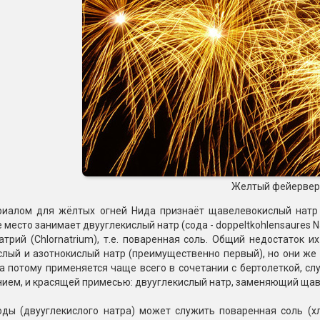
Желтый фейервер
иалом для жёлтых огней Нида признаёт щавелевокислый натр (ox
е место занимает двууглекислый натр (сода - doppeltkohlensaures Na
атрий (Chlornatrium), т.е. поваренная соль. Общий недостаток и
слый и азотнокислый натр (преимущественно первый), но они же
а потому применяется чаще всего в сочетании с бертолеткой, с
нием, и красящей примесью: двууглекислый натр, заменяющий щав
оды (двууглекислого натра) может служить поваренная соль (хл