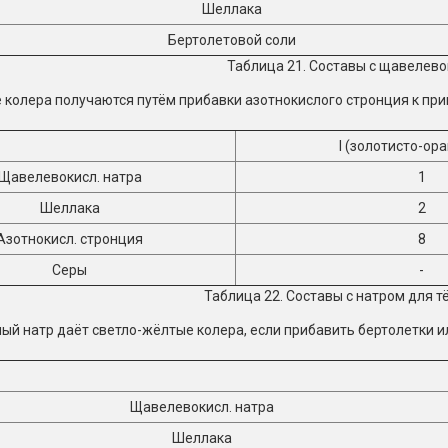
Шеллака
Бертолетовой соли
Таблица 21. Составы с щавелев
колера получаются путём прибавки азотнокислого стронция к пр
I (золотисто-ор
Щавелевокисл. натра
1
Шеллака
2
Азотнокисл. стронция
8
Серы
-
Таблица 22. Составы с натром для т
й натр даёт светло-жёлтые колера, если прибавить бертолетки ил
Щавелевокисл. натра
Шеллака