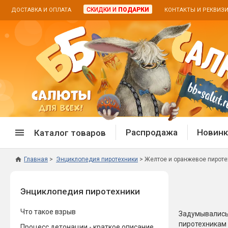
СКИДКИ И
ПОДАРКИ
ДОСТАВКА И ОПЛАТА
КОНТАКТЫ И РЕКВИЗ
Распродажа
Новинк
Каталог товаров
Главная
Энциклопедия пиротехники
Желтое и оранжевое пирот
Спецпредложение
Дневная
Энциклопедия пиротехники
Распродажа фейерверков
Дневные
Распродажа петард
Цветной
Что такое взрыв
Задумывались
Распродажа бенгальских огней
Пневмох
пиротехникам
Процесс детонации - краткое описание