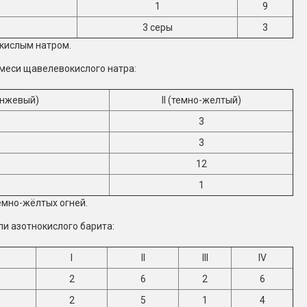
1
9
3 серы
3
окислым натром.
имеси щавелевокислого натра:
анжевый)
II (темно-желтый)
3
3
12
1
ёмно-жёлтых огней.
и азотнокислого барита:
I
II
III
IV
2
6
2
6
2
5
1
4