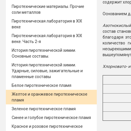
содержит хлор
Пиротехнические материалы. Прочие
соли металлов
Основанием дл
Пиротехническая лаборатория в XIX
Азотнокислый
веке
состав станов
Пиротехническая лаборатория в XIX
благодаря эт
веке. Часть 2-я
количество г
несыреюшими 
История пиротехнической химии.
вышеупомянуты
Основные составы.
История пиротехнической химии.
Хлорновато- и
Ударные, силовые, зажигательные и
пламенные составы
Белое пиротехническое пламя
Желтое и оранжевое пиротехническое
пламя
Зеленое пиротехническое пламя
Синее и голубое пиротехническое пламя
Красное и розовое пиротехническое