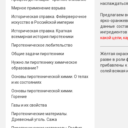
наслаждаться
Мирное применение взрыва
Новинки 2025/26
Петарды
Предлагаем вс
Историческая справка. Фейерверочное
ярко-оранжев
Терочны
искусство в Российской империи
Фейерверки на свадьбу
данные соста
Фитильн
Историческая справка. Краткая
ингредиентов 
Лимонки,
всемирная история пиротехники
Фейерверк-шоу
какой цели, ка
Корсары
Батареи салютов
Пиротехническое любительство
Цветной дым
Общие задачи пиротехники
Жёлтая окраск
Летающи
Хлопушки
разве в роли 
Нужно ли пиротехнику химическое
прибавлены к
Бабочки,
образование?
Батареи салютов
солей всякая 
Жуки
Основы пиротехнической химии. О телах
Циркобл
и их состояниях
Маленькие фейерверки
Средние фейерверки
Основы пиротехнической химии.
Цветной 
Большие фейерверки
Горение
Супер-фейерверки
Газы и их свойства
Факелы ц
Пиротехнические материалы.
Цветной
Древесный уголь. Сажа
Стробос
Сигнальн