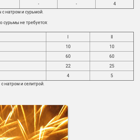
-
-
4
 с натром и сурьмой.
то сурьмы не требуется:
I
II
10
10
60
60
22
25
4
5
с натром и селитрой.