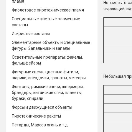
пламя
Но смесь с а
сыреющий, ид
Фиолетовое пиротехническое пламя
Специальные цветные пламенные
составы
Искристые составы
Элементарные объекты и специальные
фигуры. Запальники и запалы
Осветительные препараты: факелы,
фальшфейеры
Фигурные свечи, цветные фитили,
Небольшая при
шарики, звёздочки, гранаты, метеоры
Фонтаны, римские свечи, швермеры,
брандеры, китайские огни, планеты,
бураки, спирали
Форсы и движущиеся объекты
Пиротехнические ракеты
Петарды, Марсов огонь и т.д.