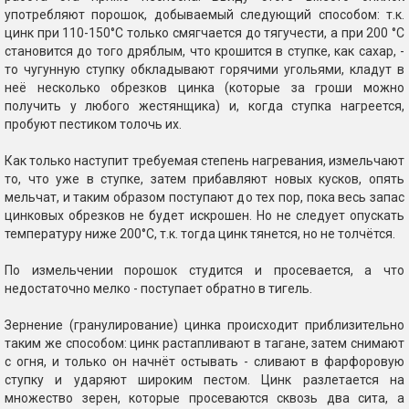
употребляют порошок, добываемый следующий способом: т.к.
цинк при 110-150°С только смягчается до тягучести, а при 200 °С
становится до того дряблым, что крошится в ступке, как сахар, -
то чугунную ступку обкладывают горячими угольями, кладут в
неё несколько обрезков цинка (которые за гроши можно
получить у любого жестянщика) и, когда ступка нагреется,
пробуют пестиком толочь их.
Как только наступит требуемая степень нагревания, измельчают
то, что уже в ступке, затем прибавляют новых кусков, опять
мельчат, и таким образом поступают до тех пор, пока весь запас
цинковых обрезков не будет искрошен. Но не следует опускать
температуру ниже 200°С, т.к. тогда цинк тянется, но не толчётся.
По измельчении порошок студится и просевается, а что
недостаточно мелко - поступает обратно в тигель.
Зернение (гранулирование) цинка происходит приблизительно
таким же способом: цинк растапливают в тагане, затем снимают
с огня, и только он начнёт остывать - сливают в фарфоровую
ступку и ударяют широким пестом. Цинк разлетается на
множество зерен, которые просеваются сквозь два сита, а