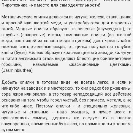
Пиротехника - не место для самодеятельности!
Металлические опилки делаются из чугуна, железа, стали, цинка
и красной или жёлтой меди, и употребляются для искристых
огней. Медные опилки образуют то зелёные (изумрудные), то
голубые (лазоревые) искры; томпаковые опилки (из жёлтой
меди, состоящей из сплава меди с цинком) дают чрезвычайно
нежные светло-зелёные искры; от цинка получаются голубые
капли (бусы); железо образует красные цветы и звёздочки; чугун
и литая английская сталь выделяют блестящие бриллиантовые
горошины, называемые «жасминовыми цветками»
(Jasminbiuthea).
Добыть опилки в готовом виде не всегда легко, а если и
найдутся на заводах и в мастерских, то они редко без ржавчины,
сора, жира или окалин, а это товар неподходящий: всё действие
основано на том, чтобы горел чистый, без примеси, металл, а не
что-либо иное. Поэтому опилки - и специально железные,
чугунные и стальные - надо очищать, а лучше всего и
приготовлять самому; держать же следует их в плотно
закупоренных, засмолённых бутылках, по возможности в тёплом,
сухом месте.