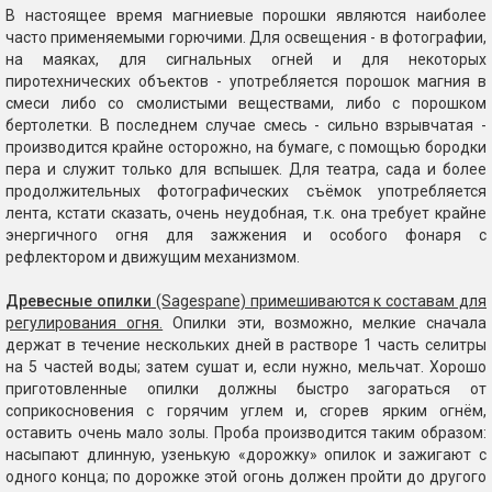
В настоящее время магниевые порошки являются наиболее
часто применяемыми горючими. Для освещения - в фотографии,
на маяках, для сигнальных огней и для некоторых
пиротехнических объектов - употребляется порошок магния в
смеси либо со смолистыми веществами, либо с порошком
бертолетки. В последнем случае смесь - сильно взрывчатая -
производится крайне осторожно, на бумаге, с помощью бородки
пера и служит только для вспышек. Для театра, сада и более
продолжительных фотографических съёмок употребляется
лента, кстати сказать, очень неудобная, т.к. она требует крайне
энергичного огня для зажжения и особого фонаря с
рефлектором и движущим механизмом.
Древесные опилки
(Sagespane) примешиваются к составам для
регулирования огня.
Опилки эти, возможно, мелкие сначала
держат в течение нескольких дней в растворе 1 часть селитры
на 5 частей воды; затем сушат и, если нужно, мельчат. Хорошо
приготовленные опилки должны быстро загораться от
соприкосновения с горячим углем и, сгорев ярким огнём,
оставить очень мало золы. Проба производится таким образом:
насыпают длинную, узенькую «дорожку» опилок и зажигают с
одного конца; по дорожке этой огонь должен пройти до другого