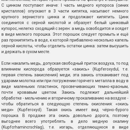
С цинком поступают иначе: I часть медного купороса (синих
кристаллов) опускают в 3 части кипятка, насыпают немного
крупного зернистого цинка и продолжают кипятить. Цинк
соединится с серной кислотой и образует белый цинковый
купорос, нелегко сходящий с зерен: а медь освободится и осядет
в виде мелкого порошка. Этот порошок следует промыть и ещё
раз прокипятить в воде, к которой прибавлено несколько капель
серной кислоты, чтобы отделить остатки цинка: затем высушить
и держать в сухом месте.
Если накалить медь, допуская свободный приток воздуха, то под
влиянием кислорода образуется «закись» (Kupferoxydul, т.е.
первая степень закисления) меди; эта закись отскакивает под
ударами молотка или при погружении горячего металла в воду в
виде маленьких пластинок, просвечивающих темно-красным,
почти кровавым цветом. Закись подлежит дальнейшей
обработке - мельчению и вторичному прокаливанию на воздухе -
чтобы обратиться в следующую степень окисления: «окись
меди» (Kupferoxyd). Такая окись имеет вид чёрно-бурого
порошка. В продаже эта окись довольно дорога, поэтому
выгоднее всего употреблять в дело медную окалину
(Kupfcrhamincrschlag), т.е. изгарь, отделяющуюся в виде