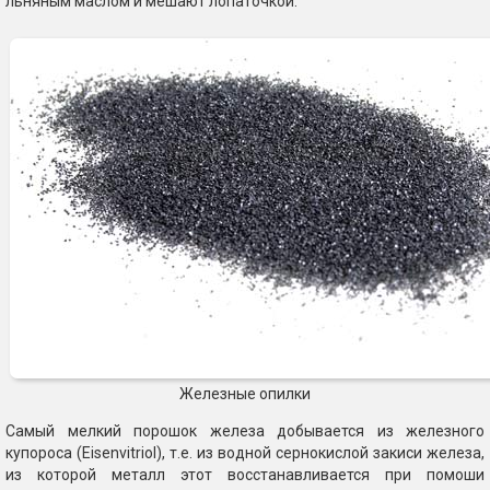
льняным маслом и мешают лопаточкой.
Железные опилки
Самый мелкий порошок железа добывается из железного
купороса (Eisenvitriol), т.е. из водной сернокислой закиси железа,
из которой металл этот восстанавливается при помоши