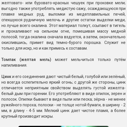
желтовато- или буровато-красных чешуек при проковке мели;
выгодно также употреблять медистую сажу, осаждающуюся при
плавке медных руд, выломки из медеплавильных печей,
спекшуюся рудничную мелочь и другие остатки выделки меди,
но лучше всего окалина. Этот материал толкут, ссыпают в тигель
и прокаливают на сильном огне, помешивая массу медной
полосой; тогда окалина сначала вздуется, а затем, окончательно
окислившись, примет вид темно-бурого порошка. Служит не
только для искр, но и как примесь к составам.
Томпак (желтая мель)
может мельчиться только путём
напиливания.
Цинк
и его соединения дают чистый белый, голубой или зелёный,
но всегда ослепительно яркий огонь; с другой же стороны, цинк
отличается неприятным свойством выделять густой изжелта-
белый дым при горении. Его употребляют в виде опилок, зерен и
полосок. Опилки бывают в виде пыли или песка; зёрна - не менее
ружейного пороха; полоски - не толще нотой бумаги, в ширину - 2
мм, в длину - 4-5 мм. Мелкий цинк дает чистое пламя, а более
крупный производит искры.