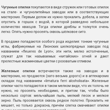
Чугунные опилки
покупаются в виде стружек или готовых опилок
на стале- и чугунолитейных заводах или в соответствующих
мастерских. Первым делом их нужно прокалить добела, а затем
опустить в горшок с водой, в которой разведено небольшое
количество квасцов. Тогда опилки дряблы и толкутся очень
легко. Опять нужно просеять сквозь шёлковое сито.
В продаже попадаются особого рода изделия: тонкие чугунные
иглы, фабрикуемые на Лионских шелкопрядных заводах под
названием «fleueres de Lyon»; эти нити, мелко истолченные,
служат для так называемых «китайских» огней и дают
прелестные жасминовые цветки с розоватым отливом.
Железные опилки
встречаются также на заводах и в
мастерских, но продаются (зато весьма дорого) и в аптекарских
складах под названием «limatura ferri alcoholisata». Железные
опилки часто попадаются в таком мелком виде, что их толочь не
нужно, но просеять необходимо, и притом так, чтобы было
несколько сортов: мельчайшая пыль, мелкий песок и мелкое
зерно. Пыль просевается сквозь редкое полотно. Прокалить не
мешает, но только докрасна, причём слегка смачивают опилки