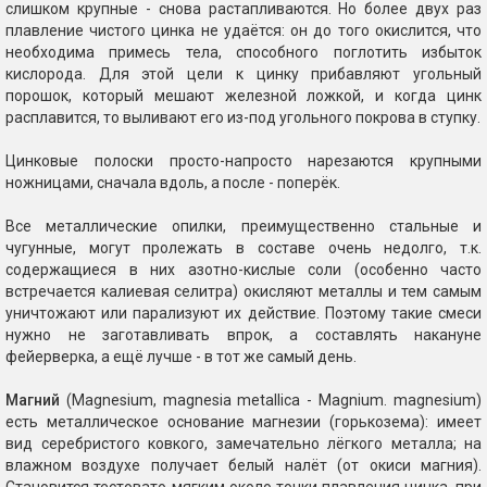
слишком крупные - снова растапливаются. Но более двух раз
плавление чистого цинка не удаётся: он до того окислится, что
необходима примесь тела, способного поглотить избыток
кислорода. Для этой цели к цинку прибавляют угольный
порошок, который мешают железной ложкой, и когда цинк
расплавится, то выливают его из-под угольного покрова в ступку.
Цинковые полоски просто-напросто нарезаются крупными
ножницами, сначала вдоль, а после - поперёк.
Все металлические опилки, преимущественно стальные и
чугунные, могут пролежать в составе очень недолго, т.к.
содержащиеся в них азотно-кислые соли (особенно часто
встречается калиевая селитра) окисляют металлы и тем самым
уничтожают или парализуют их действие. Поэтому такие смеси
нужно не заготавливать впрок, а составлять накануне
фейерверка, а ещё лучше - в тот же самый день.
Магний
(Magnesium, magnesia metallica - Magnium. magnesium)
есть металлическое основание магнезии (горькозема): имеет
вид серебристого ковкого, замечательно лёгкого металла; на
влажном воздухе получает белый налёт (от окиси магния).