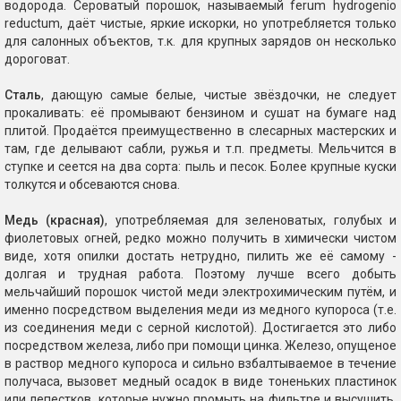
водорода. Сероватый порошок, называемый ferum hydrogenio
reductum, даёт чистые, яркие искорки, но употребляется только
для салонных объектов, т.к. для крупных зарядов он несколько
дороговат.
Сталь
, дающую самые белые, чистые звёздочки, не следует
прокаливать: её промывают бензином и сушат на бумаге над
плитой. Продаётся преимущественно в слесарных мастерских и
там, где делывают сабли, ружья и т.п. предметы. Мельчится в
ступке и сеется на два сорта: пыль и песок. Более крупные куски
толкутся и обсеваются снова.
Медь (красная)
, употребляемая для зеленоватых, голубых и
фиолетовых огней, редко можно получить в химически чистом
виде, хотя опилки достать нетрудно, пилить же её самому -
долгая и трудная работа. Поэтому лучше всего добыть
мельчайший порошок чистой меди электрохимическим путём, и
именно посредством выделения меди из медного купороса (т.е.
из соединения меди с серной кислотой). Достигается это либо
посредством железа, либо при помощи цинка. Железо, опущеное
в раствор медного купороса и сильно взбалтываемое в течение
получаса, вызовет медный осадок в виде тоненьких пластинок
или лепестков, которые нужно промыть на фильтре и высушить.