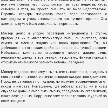
все уже поняли, что порох состоит из трех веществ: серы,
селитры и угля, но просто смешать их было недостаточно.
Порошок селитры прекрасно горел, сера реагировала с
кислородом, а уголь использовался как лучшее горючее. Эти
элементы нужно было смешивать и перетирать.
Мастер долго и упорно перетирал ингредиенты в ступке,
превращая их в микроскопическую пыль, он рисковал, если
ступка со смесью падала или порох просыпался. Так, он
добивался полного взаимодействия веществ и лучшей реакции.
Небольшое количество сгоревшего пороха давало лишь
неприятную дымку, а вот реакция нескольких фунтов пороха с
открытым огнем могла разнести небольшое здание.
Мастер создавал пороховую смесь очень тщательно, находясь в
постоянной опасности, он точно выверял каждое свое движение.
Порох не детонирует от ударов, но отлично воспламеняется от
искры и нагрева. Помещение, где работал мастер ни в коем
случае не должно было быть сырым, продуваемым сквозняками,
плохо освещенным. Нарушение этих правил грозило неудачей во
всем процессе.