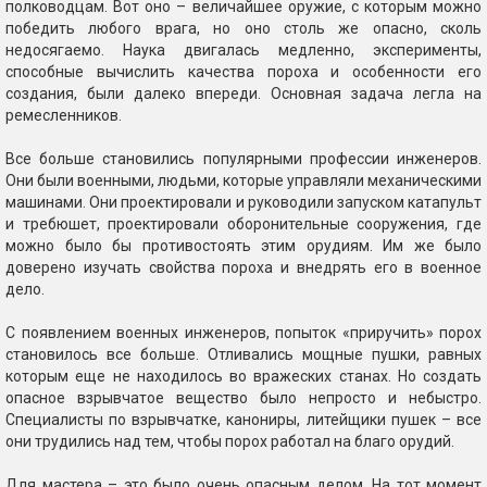
полководцам. Вот оно – величайшее оружие, с которым можно
победить любого врага, но оно столь же опасно, сколь
недосягаемо. Наука двигалась медленно, эксперименты,
способные вычислить качества пороха и особенности его
создания, были далеко впереди. Основная задача легла на
ремесленников.
Все больше становились популярными профессии инженеров.
Они были военными, людьми, которые управляли механическими
машинами. Они проектировали и руководили запуском катапульт
и требюшет, проектировали оборонительные сооружения, где
можно было бы противостоять этим орудиям. Им же было
доверено изучать свойства пороха и внедрять его в военное
дело.
С появлением военных инженеров, попыток «приручить» порох
становилось все больше. Отливались мощные пушки, равных
которым еще не находилось во вражеских станах. Но создать
опасное взрывчатое вещество было непросто и небыстро.
Специалисты по взрывчатке, канониры, литейщики пушек – все
они трудились над тем, чтобы порох работал на благо орудий.
Для мастера – это было очень опасным делом. На тот момент