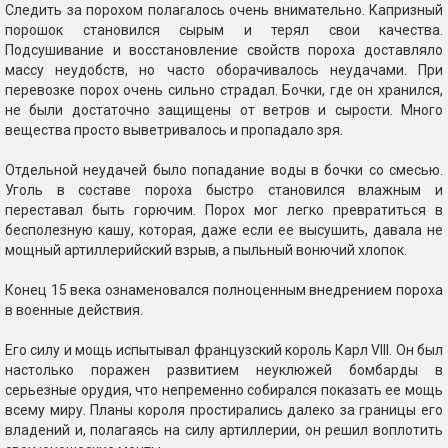
Следить за порохом полагалось очень внимательно. Капризный
порошок становился сырым и терял свои качества.
Подсушивание и восстановление свойств пороха доставляло
массу неудобств, но часто оборачивалось неудачами. При
перевозке порох очень сильно страдал. Бочки, где он хранился,
не были достаточно защищены от ветров и сырости. Много
вещества просто выветривалось и пропадало зря.
Отдельной неудачей было попадание воды в бочки со смесью.
Уголь в составе пороха быстро становился влажным и
переставал быть горючим. Порох мог легко превратиться в
бесполезную кашу, которая, даже если ее высушить, давала не
мощный артиллерийский взрыв, а пыльный вонючий хлопок.
Конец 15 века ознаменовался полноценным внедрением пороха
в военные действия.
Его силу и мощь испытывал французский король Карл VIII. Он был
настолько поражен развитием неуклюжей бомбарды в
серьезные орудия, что непременно собирался показать ее мощь
всему миру. Планы короля простирались далеко за границы его
владений и, полагаясь на силу артиллерии, он решил воплотить