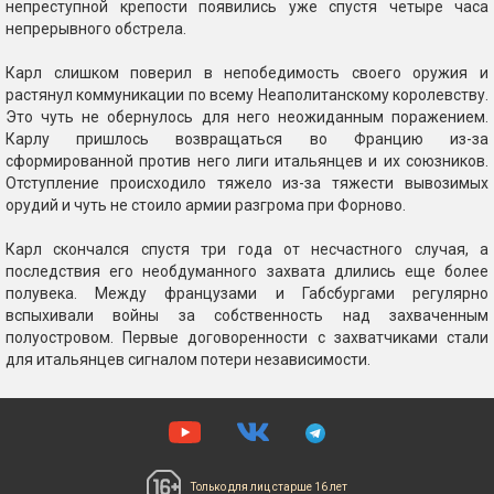
непреступной крепости появились уже спустя четыре часа
непрерывного обстрела.
Карл слишком поверил в непобедимость своего оружия и
растянул коммуникации по всему Неаполитанскому королевству.
Это чуть не обернулось для него неожиданным поражением.
Карлу пришлось возвращаться во Францию из-за
сформированной против него лиги итальянцев и их союзников.
Отступление происходило тяжело из-за тяжести вывозимых
орудий и чуть не стоило армии разгрома при Форново.
Карл скончался спустя три года от несчастного случая, а
последствия его необдуманного захвата длились еще более
полувека. Между французами и Габсбургами регулярно
вспыхивали войны за собственность над захваченным
полуостровом. Первые договоренности с захватчиками стали
для итальянцев сигналом потери независимости.
Только для лиц
старше 16 лет