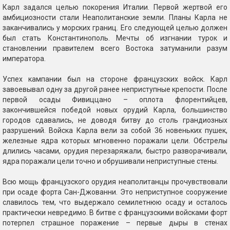
Карл задался целью покорения Италии. Первой жертвой его
амбициозности стали Неаполитанские земли. Планы Карла не
заканчивались у морских границ. Его следующей целью должен
был стать Константинополь. Мечты об изгнании турок и
становлении правителем всего Востока затуманили разум
императора.
Успех кампании был на стороне французских войск. Карл
завоевывал одну за другой ранее неприступные крепости. После
первой осады Фивиццано – оплота флорентийцев,
закончившейся победой новых орудий Карла, большинство
городов сдавались, не доводя битву до столь грандиозных
разрушений. Войска Карла вели за собой 36 новеньких пушек,
железные ядра которых мгновенно поражали цели. Обстрелы
длились часами, орудия перезаряжали, быстро разворачивали,
ядра поражали цели точно и обрушивали неприступные стены.
Всю мощь французского орудия неаполитанцы прочувствовали
при осаде форта Сан-Джованни. Это неприступное сооружение
славилось тем, что выдержало семилетнюю осаду и осталось
практически невредимо. В битве с французскими войсками форт
потерпел страшное поражение – первые дыры в стенах