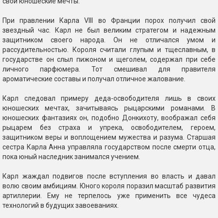
свои юношеские мечты.
При правлении Карла VIII во Франции порох получил свой
звездный час. Карл не был великим стратегом и надежным
защитником своего народа. Он не отличался умом и
рассудительностью. Короля считали глупым и тщеславным, в
государстве он слыл пижоном и щеголем, содержал при себе
личного парфюмера. Тот смешивал для правителя
ароматические составы и получал отличное жалование.
Карл следовал примеру деда-освободителя лишь в своих
юношеских мечтах, зачитываясь рыцарскими романами. В
юношеских фантазиях он, подобно Донкихоту, воображал себя
рыцарем без страха и упрека, освободителем, героем,
защитником веры и воплощением мужества и разума. Старшая
сестра Карла Анна управляла государством после смерти отца,
пока юный наследник занимался учением.
Карл жаждал подвигов после вступления во власть и давал
волю своим амбициям. Юного короля поразил масштаб развития
артиллерии. Ему не терпелось уже применить все чудеса
технологий в будущих завоеваниях.