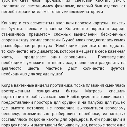
тусклый свет ламп проникал из "световой каюты", узкого
стеллажа со светящимися факелами, который был отделен от
погреба ограничителем с толстыми иллюминаторами.
Канонир и его ассистенты наполняли порохом картузы - пакеты
из бумаги, шелка и фланели. Количество пороха в заряде
становилось предметом сложных вычислений, бесконечных
споров между артиллеристами. В учебниках предлагалась самая
разнообразная рецептура. "Необходимо умножить вес ядра на
то количество его диаметров, которое вмещает в себе казенная
часть, - предлагает один справочник. - Произведение
необходимо умножить в шесть раз, после чего разделить на
девяносто шесть. Частное даст количество фунтов,
необходимых для заряда пушки".
Когда вахтенные видели противника, тоска плавания сменялась
восторженным ожиданием битвы. Матросы спешили
подготовить корабль к сражению. Необходимость заключалась в
предоставлении простора для орудий, и на палубах для пушек,
где высота потолков не позволяла выпрямиться взрослому
человеку, стремительно разбирались переборки, из которых
составлялось подобие каюты для офицеров. Юнги приводили в
порядок порты и выкатывали большие пушки, которые постоянно