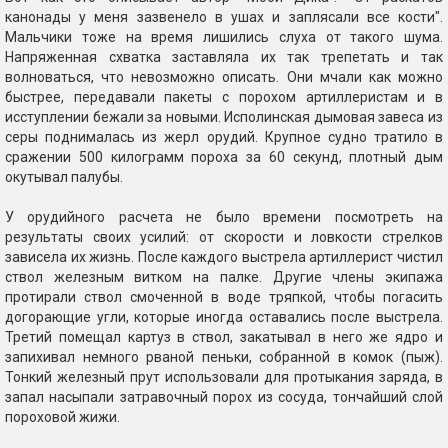
канонады у меня зазвенело в ушах и заплясали все кости".
Мальчики тоже на время лишились слуха от такого шума.
Напряженная схватка заставляла их так трепетать и так
волноваться, что невозможно описать. Они мчали как можно
быстрее, передавали пакеты с порохом артиллеристам и в
исступлении бежали за новыми. Исполинская дымовая завеса из
серы поднималась из жерл орудий. Крупное судно тратило в
сражении 500 килограмм пороха за 60 секунд, плотный дым
окутывал палубы.
У орудийного расчета не было времени посмотреть на
результаты своих усилий: от скорости и ловкости стрелков
зависела их жизнь. После каждого выстрела артиллерист чистил
ствол железным витком на палке. Другие члены экипажа
протирали ствол смоченной в воде тряпкой, чтобы погасить
догорающие угли, которые иногда оставались после выстрела.
Третий помещал картуз в ствол, закатывал в него же ядро и
запихивал немного рваной пеньки, собранной в комок (пыж).
Тонкий железный прут использовали для протыкания заряда, в
запал насыпали затравочный порох из сосуда, тончайший слой
пороховой жижи.