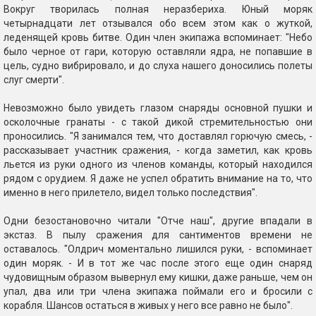
Вокруг творилась полная неразбериха. Юный моряк
четырнадцати лет отзывался обо всем этом как о жуткой,
леденящей кровь битве. Один член экипажа вспоминает: "Небо
было черное от гари, которую оставляли ядра, не попавшие в
цель, судно вибрировало, и до слуха нашего доносились полеты
слуг смерти".
Невозможно было увидеть глазом снаряды основной пушки и
осколочные гранаты - с такой дикой стремительностью они
проносились. "Я занимался тем, что доставлял горючую смесь, -
рассказывает участник сражения, - когда заметил, как кровь
льется из руки одного из членов команды, который находился
рядом с орудием. Я даже не успел обратить внимание на то, что
именно в него прилетело, видел только последствия".
Одни безостановочно читали "Отче наш", другие впадали в
экстаз. В пылу сражения для сантиментов времени не
оставалось. "Олдрич моментально лишился руки, - вспоминает
один моряк. - И в тот же час после этого еще один снаряд
чудовищным образом вывернул ему кишки, даже раньше, чем он
упал, два или три члена экипажа поймали его и бросили с
корабля. Шансов остаться в живых у него все равно не было".