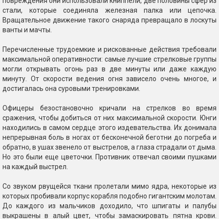
повреждения они использовали книппели, две половины сфер из
стали, которые соединяла железная палка или цепочка.
Вращательное движение такого снаряда превращало в лоскуты
ванты и мачты.
Перечисленные трудоемкие и рискованные действия требовали
максимальной оперативности: самые лучшие стрелковые группы
могли открывать огонь раз в две минуты или даже каждую
минуту. От скорости ведения огня зависело очень многое, и
достигалась она суровыми тренировками.
Офицеры безостановочно кричали на стрелков во время
сражения, чтобы добиться от них максимальной скорости. Юнги
находились в самом сердце этого издевательства. Их донимала
непрерывная боль в ногах от бесконечной беготни до погреба и
обратно, в ушах звенело от выстрелов, а глаза страдали от дыма.
Но это были еще цветочки. Противник отвечал своими пушками
на каждый выстрел.
Со звуком рвущейся ткани пролетали мимо ядра, некоторые из
которых пробивали корпус корабля подобно гигантским молотам.
До каждого из мальчиков доходило, что шпигаты и палубы
выкрашены в алый цвет, чтобы замаскировать пятна крови.