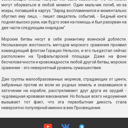
могут оборваться в любой момент. Один мальчик погиб, из-за
искры, попавшей в картуз. "Заряд воспламенился и моментально
обуглил ему лицо, - пишет свидетель событий, - Бедный юнга
поднял высоко руки, как будто зовя на помощь и был разорван на
две части следующим снарядом".
Морские битвы несут в себе романтику воинской доблести.
Неслыханную жестокость методов морского сражения проявил
командующий флотом Горацио Нельсон, и его пьедестал сейчас
расположен на Трафальгарской площади. Даже на фоне
бесчеловечности и кровожадности любой другой битвы, морское
сражение - это невероятный уровень сумасшествия.
Две группы малообразованных моряков, страдающих от цинги,
забранных против их воли из родных земель и оказавшихся в
заточении на корабле, расстреливают друг друга из орудий -
чудовищная кровавая вакханалия. Но больше всего недоумения
вызывает тот факт, что эта первобытная дикость стала
невероятно популярной именно в век Просвещения.