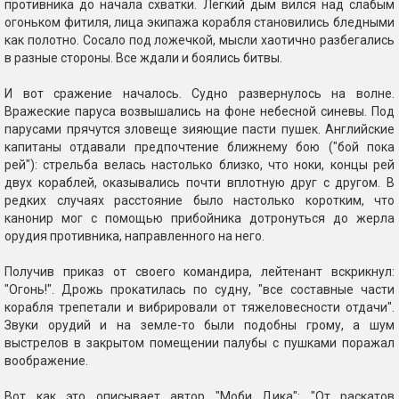
противника до начала схватки. Легкий дым вился над слабым
огоньком фитиля, лица экипажа корабля становились бледными
как полотно. Сосало под ложечкой, мысли хаотично разбегались
в разные стороны. Все ждали и боялись битвы.
И вот сражение началось. Судно развернулось на волне.
Вражеские паруса возвышались на фоне небесной синевы. Под
парусами прячутся зловеще зияющие пасти пушек. Английские
капитаны отдавали предпочтение ближнему бою ("бой пока
рей"): стрельба велась настолько близко, что ноки, концы рей
двух кораблей, оказывались почти вплотную друг с другом. В
редких случаях расстояние было настолько коротким, что
канонир мог с помощью прибойника дотронуться до жерла
орудия противника, направленного на него.
Получив приказ от своего командира, лейтенант вскрикнул:
"Огонь!". Дрожь прокатилась по судну, "все составные части
корабля трепетали и вибрировали от тяжеловесности отдачи".
Звуки орудий и на земле-то были подобны грому, а шум
выстрелов в закрытом помещении палубы с пушками поражал
воображение.
Вот как это описывает автор "Моби Дика": "От раскатов