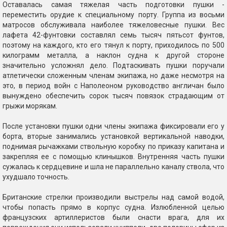
Оставалась самая тяжелая часть подготовки пушки -
переместить орудие к специальному порту. Группа из восьми
матросов обслуживала наиболее тяжеловесные пушки. Вес
лафета 42-фунтовки составлял семь тысяч пятьсот фунтов,
поэтому на каждого, кто его тянул к порту, приходилось по 500
килограмм металла, а наклон судна к другой стороне
значительно усложнял дело. Подтаскивать пушки поручали
атлетически сложенным членам экипажа, но даже несмотря на
это, в период войн с Наполеоном руководство англичан было
вынуждено обеспечить сорок тысяч повязок страдающим от
грыжи морякам.
После установки пушки одни члены экипажа фиксировали его у
борта, вторые занимались установкой вертикальной наводки,
поднимая рычажками ствольную коробку по приказу капитана и
закрепляя ее с помощью клинышков. Внутренняя часть пушки
сужалась к сердцевине и шла не параллельно каналу ствола, что
ухудшало точность.
Британские стрелки производили выстрелы над самой водой,
чтобы попасть прямо в корпус судна. Излюбленной целью
французских артиллеристов были снасти врага, для их