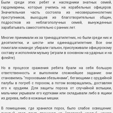
Были среди этих ребят и наследники знатных семей,
гардемарины, которые учились на корабельных офицеров.
Значительная часть состояла из несовершеннолетних
преступников, выходцев из благотворительных общин,
подростков из неблагополучных семей, вынужденных
зарабатывать самостоятельно с ранних лет.
Многие принимали их за тринадцатилетних, но были среди них и
десятилетки, и шести- или одиннадцатилетние. Все они
помогали команде: убирали гальюн, прислуживали офицерскому
составу и исполняли музыку (играли в основном на ударных и на
флейте).
Но в процессе сражения ребята брали на себя большую
ответственность и выполняли сложнейшее задание: они
становились "пороховыми обезьянами", бегающими с орудийной
палубы в погреб с порохом, а потом возвращались, доставляя
его к орудиям. Для защиты пороха от случайной вспышки,
мальчики укрывали его куртками или складывали либо в ящики
из дерева, либо в кожаные мешки.
В помещении, где хранился порох, было слабое освещение: