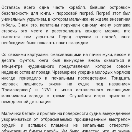
Осталась всего одна часть корабля, бывшая островком
безопасности для юнги, - пороховой погреб. Погреб этот был
уникальным укрытием, в котором мальчика не ждала внезапная
гибель. Зная это, капитаны поручали одному члену экипажа
стеречь это место и расстреливать каждого моряка, кто
пытается там укрыться. Перед спуском в погреб, юнге
необходимо было показать пакет с зарядом.
Со свежими картузами, смахивающими на пачки муки, весом в
десять фунтов, юнга был вынужден вновь оказаться в
эпицентре чудовищного представления, которое совсем
недавно оставил позади. Чрезмерное усердие молодых моряков
иногда приводило к печальным последствиям. Тридцать
человек лишилось жизни на судне под названием
"Громовержец" в 1761 г. из-за оставленного спешащими
мальчиками заряда в трюме. Случайная искра привела к
немедленной детонации.
Мальчики бегали и прыгали на поверхности судна, вынужденные
уворачиваться от отбрасываемых произведенным выстрелом
орудий и вспышек пламени из запальных отверстий,
обжигающих бимсы палубы. Им было известно, что их жизни