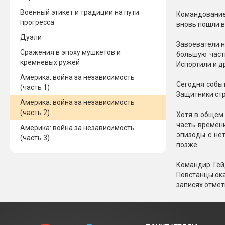
Военный этикет и традиции на пути
Командование 
прогресса
вновь пошли в
Дуэли
Завоеватели н
Сражения в эпоху мушкетов и
большую част
кремневых ружей
Испортили и д
Америка: война за независимость
Сегодня событ
(часть 1)
Защитники стр
Америка: война за независимость
(часть 2)
Хотя в общем
часть времен
Америка: война за независимость
эпизоды с не
(часть 3)
позже.
Командир Гей
Повстанцы ока
записях отмет