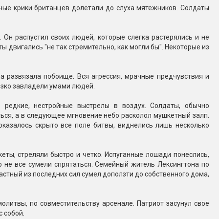
ые крики британцев долетали до слуха мятежников. Солдаты
 Он распустил своих людей, которые слегка растерялись и не
ы двигались "не так стремительно, как могли бы". Некоторые из
на развязала побоище. Вся агрессия, мрачные предчувствия и
езко завладели умами людей.
ь редкие, нестройные выстрелы в воздух. Солдаты, обычно
ься, а в следующее мгновение небо расколол мушкетный залп.
оказалось скрыто все поле битвы, виднелись лишь несколько
ты, стреляли быстро и четко. Испуганные лошади понеслись,
о не все сумели спрятаться. Семейный житель Лексингтона по
астный из последних сил сумел доползти до собственного дома,
олитвы, по совместительству арсенале. Патриот засунул свое
с собой.