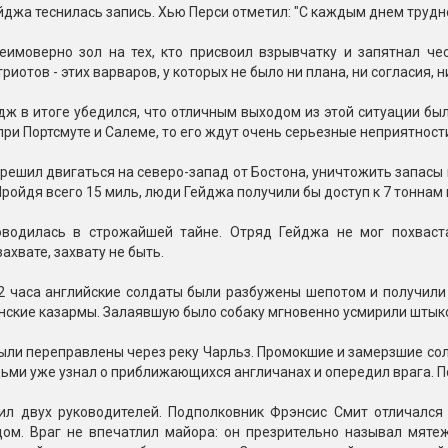
Пневмохлопушки
джа теснилась запись. Хью Перси отметил: "С каждым днем трудно
Пружинные хлопушки
еимоверно зол на тех, кто присвоил взрывчатку и запятнал че
иотов - этих варваров, у которых не было ни плана, ни согласия, н
е
Бенгальские огни
ые
ж в итоге убедился, что отличным выходом из этой ситуации было
 гранаты
Бенгальские огни малые
 при Портсмуте и Салеме, то его ждут очень серьезные неприятност
Бенгальские огни большие
решил двигаться на северо-запад от Бостона, уничтожить запас
е и наземные
Пройдя всего 15 миль, люди Гейджа получили бы доступ к 7 тоннам 
Фонтаны пиротехничес
водилась в строжайшей тайне. Отряд Гейджа не мог похваст
 пчелы
Фонтаны в торт (холодные)
ахвате, захвату не быть.
Фонтаны сценические (холод
ицы
Фонтаны для улицы
2 часа английские солдаты были разбужены шепотом и получили 
нские казармы. Залаявшую было собаку мгновенно усмирили штык
Вулканы
дым и огонь
ыли переправлены через реку Чарльз. Промокшие и замерзшие со
Ракеты
ьми уже узнал о приближающихся англичанах и опередил врага. По
ветного огня
 дым
ил двух руководителей. Подполковник Фрэнсис Смит отличался
Фестивальные шары
копы
ом. Враг не впечатлил майора: он презрительно называл мятеж
ая пиротехника