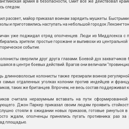
английская армия в безопасности, Смит все же действовал край
сь следом.
ил рассвет, майор приказал воинам зарядить мушкеты. Быстрыми
тволы и приготовились наступать на небольшой городок Лексингтон
личан уже поджидал отряд ополченцев. Люди из Миддлсекса с 
бирались зрители: простые горожане и выпивохи из центральной
торическое событие.
олонисты сверлили друг друга глазами. Боевой дух захватчиков
шаяся в центре боевых действий. Врагов они величали "провинциал
дь длинноволосые колонисты также презирали воинов регулярной
в самых отдаленных уголках колонии против индейцев и францу
иков, таких же британцев. Впрочем, не весь состав поддерживал 
ников считала неразумным вставать на пути сформированной
ующего. Джон Паркер приказал своим людям проявить стойкость.
слушно стояли в ожидании новых приказов, готовые ринуться в 
осто ждали, ополченцы принялись пугать противника: раз за 
над площадью.