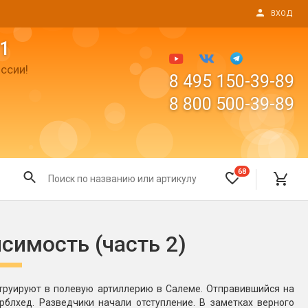
ВХОД
1
ссии!
8 495 150-39-89
8 800 500-39-89
68
Все для праздника
симость (часть 2)
Светящиеся предметы
пушки
Свечи для торта
струируют в полевую артиллерию в Салеме. Отправившийся на
Фонтаны в торт (холодные)
блхед. Разведчики начали отступление. В заметках верного