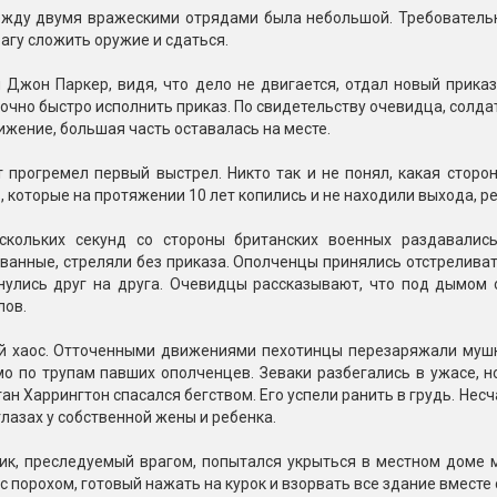
жду двумя вражескими отрядами была небольшой. Требовательн
агу сложить оружие и сдаться.
жон Паркер, видя, что дело не двигается, отдал новый приказ.
очно быстро исполнить приказ. По свидетельству очевидца, солдат
ижение, большая часть оставалась на месте.
 прогремел первый выстрел. Никто так и не понял, какая сторо
 которые на протяжении 10 лет копились и не находили выхода, р
скольких секунд со стороны британских военных раздавалис
анные, стреляли без приказа. Ополченцы принялись отстреливат
нулись друг на друга. Очевидцы рассказывают, что под дымом 
лов.
й хаос. Отточенными движениями пехотинцы перезаряжали мушке
о по трупам павших ополченцев. Зеваки разбегались в ужасе, н
н Харрингтон спасался бегством. Его успели ранить в грудь. Несч
глазах у собственной жены и ребенка.
ик, преследуемый врагом, попытался укрыться в местном доме м
с порохом, готовый нажать на курок и взорвать все здание вместе 