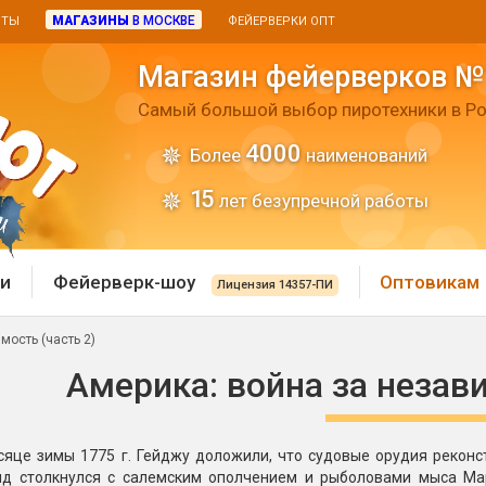
МАГАЗИНЫ
В МОСКВЕ
ИТЫ
ФЕЙЕРВЕРКИ ОПТ
Магазин фейерверков №
Самый большой выбор пиротехники в Ро
4000
Более
наименований
15
лет безупречной работы
и
Фейерверк-шоу
Оптовикам
Лицензия 14357-ПИ
мость (часть 2)
 пиротехника
Римские свечи
Америка: война за незави
 батареи
Хлопушки и пневмохло
 дым
сяце зимы 1775 г. Гейджу доложили, что судовые орудия рекон
лопушки
Маленькие хлопушки
яд столкнулся с салемским ополчением и рыболовами мыса Мар