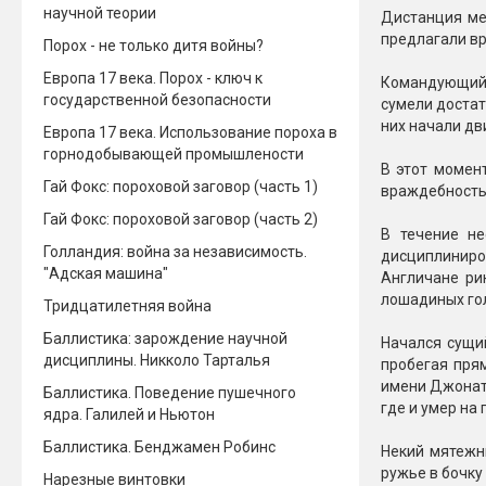
научной теории
Дистанция ме
предлагали вр
Порох - не только дитя войны?
Европа 17 века. Порох - ключ к
Командующий Д
государственной безопасности
сумели достат
них начали дв
Европа 17 века. Использование пороха в
горнодобывающей промышлености
В этот момент
Гай Фокс: пороховой заговор (часть 1)
враждебность,
Гай Фокс: пороховой заговор (часть 2)
В течение не
Голландия: война за независимость.
дисциплиниров
"Адская машина"
Англичане ри
лошадиных го
Тридцатилетняя война
Баллистика: зарождение научной
Начался сущи
дисциплины. Никколо Тарталья
пробегая прям
имени Джоната
Баллистика. Поведение пушечного
где и умер на 
ядра. Галилей и Ньютон
Баллистика. Бенджамен Робинс
Некий мятежн
ружье в бочку 
Нарезные винтовки