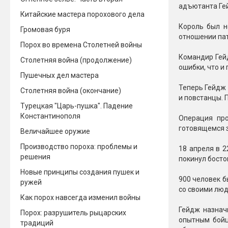
адъютанта Гей
Китайские мастера порохового дела
Новинки 2025/26
Петарды
Король был н
Громовая буря
отношении патр
Терочны
Фейерверки на свадьбу
Порох во времена Столетней войны
Фитильн
Командир Гейд
Лимонки,
Столетняя война (продолжение)
Фейерверк-шоу
ошибки, что и
Корсары
Пушечных дел мастера
Батареи салютов
Цветной дым
Теперь Гейдж 
Столетняя война (окончание)
Летающи
и повстанцы. 
Хлопушки
Турецкая "Царь-пушка". Падение
Константинополя
Операция про
Бабочки,
Батареи салютов
готовящемся з
Величайшее оружие
Жуки
Циркобл
Производство пороха: проблемы и
Маленькие фейерверки
18 апреля в 2
решения
покинул босто
Средние фейерверки
Цветной 
Большие фейерверки
Новые принципы создания пушек и
900 человек б
Супер-фейерверки
ружей
со своими люд
Факелы ц
Как порох навсегда изменил войны
Цветной
Гейдж назнач
Порох: разрушитель рыцарских
Стробос
опытным бойц
традиций
Сигнальн