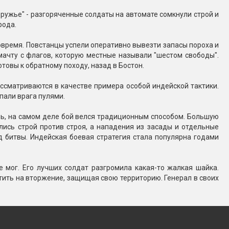
ружье" - разгоряченные солдаты на автомате сомкнули строй и
рода.
овремя. Повстанцы успели оперативно вывезти запасы пороха и
мачту с флагов, которую местные называли "шестом свободы".
товы к обратному походу, назад в Бостон.
ассматриваются в качестве примера особой индейской тактики.
пали врага пулями.
нь, на самом деле бой велся традиционным способом. Большую
ись строй против строя, а нападения из засады и отдельные
 битвы. Индейская боевая стратегия стала популярна годами
 мог. Его лучших солдат разгромила какая-то жалкая шайка.
тить на вторжение, защищая свою территорию. Генерал в своих