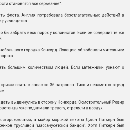
сти становятся все серьезнее".
Конфетти, серпантин
сть флота. Англия потребовала безотлагательных действий в
и руководства.
Небесные фонарики
 бы забрать весь порох у колонистов. Если он совершит те же
и.
Оборудование для
спецэффектов
ы небольшого городка Конкорд. Локацию облюбовали мятежники
пороха.
кие
Елочные гирлянды
ать большим количеством людей. Если мятежники узнают о
Фейерверк-шоу
ные)
приказ взять в запас по 36 патронов. Тихо и незаметно отряд
ом.
лдаты выдвинулись в сторону Конкорда. Осмотрительный Ревир
встанцы уже поднимали тревогу, стреляли в воздух.
 осторожностью, а майор морской пехоты Джон Питкерн был
ников трусливой "массачусетской бандой". Хотя Питкерн был