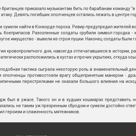
британцев приказало музыкантам бить по барабанам команду "в 
 атаку. Девять погибших ополченцев остались лежать в центре го
е сумели найти в Конкорде пороха. Ревир предупредил жителей в
ь боеприпасов. Разозленные солдаты срубили символ городка - 
ругое имущество - вывели из строя пушки. Наконец солдаты были го
ия кровопролитного дня, навсегда отпечатавшиеся в истории, р
атегически расположились в кустах и прочих укрытиях, откуда осы
 подобная тактика сыграла некоторую роль в знаменательный де
и ополченцы противостояли врагу общепринятым манером - драл
типичными перестрелками не оказали большого влияния на исход
дж был в ужасе. Такого он и в худших кошмарах представить не
зались не таким уж презренным сбродом и сумели достойно отве
ил героизм и слаженность мятежников.