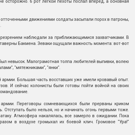
не осторожно. 6 рот легкой пехоты послал вперед, а основная
 отточенными движениями солдаты засыпали порох в патроны,
.
презрением наблюдали за приближающимися захватчиками. В
 таверны Бакмена. Зеваки ощущали важность момента: вот-вот
 был невысок. Малограмотная толпа любителей выпивки, волею
ами", "мятежниками", "янки".
 армии. Большая часть восставших уже имели кровавый опыт.
зов. И сейчас колонисты были готовы пойти войной на своих
командование.
 армии. Переговоры сомневающихся были прерваны криком
 Отступать было нельзя, но и начинать огонь первыми тоже.
атаку. Атмосфера накалялась, все замерло в ожидании. Пока
разом в воздухе громыхал их боевой клич. Громовое "Ура!"