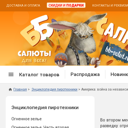
СКИДКИ И
ПОДАРКИ
ДОСТАВКА И ОПЛАТА
КОНТАКТЫ И РЕКВИЗ
Распродажа
Новинк
Каталог товаров
Главная
Энциклопедия пиротехники
Америка: война за независи
Спецпредложение
Дневная
Энциклопедия пиротехники
Распродажа фейерверков
Дневные
Распродажа петард
Цветной
Огненное зелье
Во втором ме
Распродажа бенгальских огней
Пневмох
разведку отр
Огненное зелье. Часть вторая