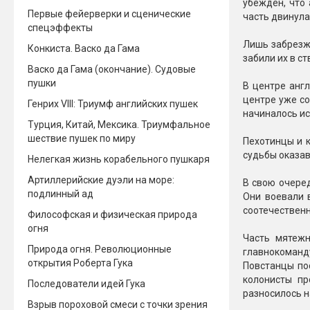
убежден, что 
Первые фейерверки и сценические
часть двинула
спецэффекты
Лишь забрезж
Конкиста. Васко да Гама
забили их в с
Васко да Гама (окончание). Судовые
пушки
В центре анг
центре уже со
Генрих VIII: Триумф английских пушек
начиналось ис
Турция, Китай, Мексика. Триумфальное
шествие пушек по миру
Пехотинцы и к
судьбы оказав
Нелегкая жизнь корабельного пушкаря
Артиллерийские дуэли на море:
В свою очере
подлинный ад
Они воевали 
соотечественн
Философская и физическая природа
огня
Часть мятеж
Природа огня. Революционные
главнокоманд
открытия Роберта Гука
Повстанцы по
колонисты пр
Последователи идей Гука
разносилось 
Взрыв пороховой смеси с точки зрения