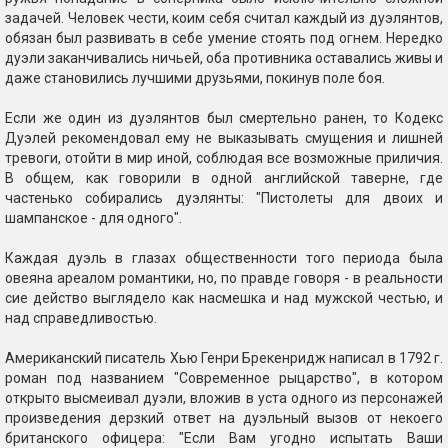
задачей. Человек чести, коим себя считал каждый из дуэлянтов,
обязан был развивать в себе умение стоять под огнем. Нередко
дуэли заканчивались ничьей, оба противника оставались живы и
даже становились лучшими друзьями, покинув поле боя.
Если же один из дуэлянтов был смертельно ранен, то Кодекс
Дуэлей рекомендовал ему не выказывать смущения и лишней
тревоги, отойти в мир иной, соблюдая все возможные приличия.
В общем, как говорили в одной английской таверне, где
частенько собирались дуэлянты: "Пистолеты для двоих и
шампанское - для одного".
Каждая дуэль в глазах общественности того периода была
овеяна ареалом романтики, но, по правде говоря - в реальности
сие действо выглядело как насмешка и над мужской честью, и
над справедливостью.
Американский писатель Хью Генри Брекенридж написал в 1792 г.
роман под названием "Современное рыцарство", в котором
открыто высмеивал дуэли, вложив в уста одного из персонажей
произведения дерзкий ответ на дуэльный вызов от некоего
британского офицера: "Если Вам угодно испытать Ваши