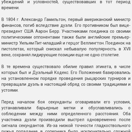
убеждений и условностей, существовавших в тот период
времени.
В 1804 г. Александр Гамильтон, первый американский министр
финансов, погиб вследствие дуэли. Его противником был вице-
президент США Аарон Берр. Участниками поединка со своими
политическими оппонентами также были английские премьер-
министр Уильям Пит-младший и герцог Веллингтон. Поединок на
пистолетах, который снискал небывалую популярность в XVII
веке, сохранял лидирующие позиции еще не одно столетие.
В те времена существовало обилие правил этикета, в числе
которых был и Дуэльный Кодекс. Его Положения базировались
на установленном порядке проведения рыцарских турниров и
превращали дуэль в настоящий обряд со своими традициями и
устоями.
Перед началом боя секунданты оговаривали его условия,
устанавливали барьерные метки и обуславливались о
соблюдении между ними определенного расстояния. Оба
участника дуэли производили выстрел одновременно после
сигнала секундантов. Из-за низкой точности гладкоствольного
ружья попадание в соперника было исключительно сложной