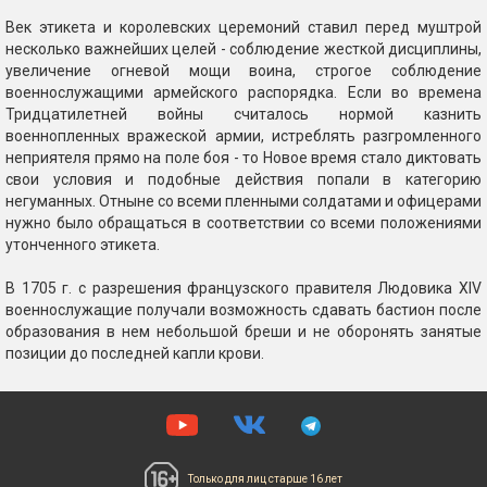
Век этикета и королевских церемоний ставил перед муштрой
несколько важнейших целей - соблюдение жесткой дисциплины,
увеличение огневой мощи воина, строгое соблюдение
военнослужащими армейского распорядка. Если во времена
Тридцатилетней войны считалось нормой казнить
военнопленных вражеской армии, истреблять разгромленного
неприятеля прямо на поле боя - то Новое время стало диктовать
свои условия и подобные действия попали в категорию
негуманных. Отныне со всеми пленными солдатами и офицерами
нужно было обращаться в соответствии со всеми положениями
утонченного этикета.
В 1705 г. с разрешения французского правителя Людовика XIV
военнослужащие получали возможность сдавать бастион после
образования в нем небольшой бреши и не оборонять занятые
позиции до последней капли крови.
Только для лиц
старше 16 лет