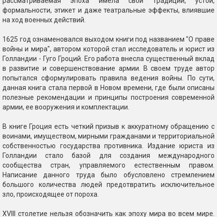
рассматриваемая эпоха имела свои традиции, устои,
формальности, этикет и даже театральные эффекты, влиявшие
на ход военных действий.
1625 год ознаменовался выходом книги под названием "О праве
войны и мира", автором которой стал исследователь и юрист из
Голландии - Гуго Гроций. Его работа внесла существенный вклад
в развитие и совершенствование армии. В своем труде автор
попытался сформулировать правила ведения войны. По сути,
данная книга стала первой в Новом времени, где были описаны
полезные рекомендации и принципы построения современной
армии, ее вооружения и комплектации.
В книге Гроция есть четкий призыв к аккуратному обращению с
воинами, имуществом, мирными гражданами и территориальной
собственностью государства противника. Издание юриста из
Голландии стало базой для создания международного
сообщества стран, управляемого естественным правом.
Написание данного труда было обусловлено стремлением
большого количества людей предотвратить исключительное
зло, происходящее от пороха.
XVIII столетие нельзя обозначить как эпоху мира во всем мире.