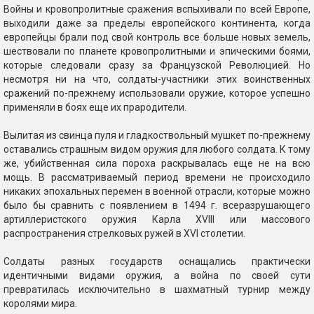
Войны и кровопролитные сражения вспыхивали по всей Европе,
выходили даже за пределы европейского континента, когда
европейцы брали под свой контроль все больше новых земель,
шествовали по планете кровопролитными и эпическими боями,
которые следовали сразу за Французской Революцией. Но
несмотря ни на что, солдаты-участники этих воинственных
сражений по-прежнему использовали оружие, которое успешно
применяли в боях еще их прародители.
Вылитая из свинца пуля и гладкоствольный мушкет по-прежнему
оставались страшным видом оружия для любого солдата. К тому
же, убийственная сила пороха раскрывалась еще не на всю
мощь. В рассматриваемый период времени не происходило
никаких эпохальных перемен в военной отрасли, которые можно
было бы сравнить с появлением в 1494 г. всеразрушающего
артиллеристского оружия Карла XVIII или массового
распространения стрелковых ружей в XVI столетии.
Солдаты разных государств оснащались практически
идентичными видами оружия, а война по своей сути
превратилась исключительно в шахматный турнир между
королями мира.