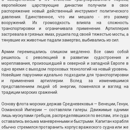
европейские царствующие династии получили в свое
распоряжение новый действенный инструмент политического
давления. Единственное, что им мешало - это размер
вооружений. Их громоздкость влияла на сложность
транспортировки и ограничивала применение. Артиллерия
застревала в грязных ямах, рушила под своей тяжестью мосты, а
тянувшие их животные падали замертво, выбивались из сил.
Армии перемещались слишком медленно. Все само собой
решилось с революцией в развитии судостроения и
мореплавания, произошедшей в северной и западной Европе в
одно время с выходом пороховых технологий на новый уровень.
Новейшие парусники идеально подходили для транспортировки
и применения артиллерии. Вслед за изменившимся
представлением людей об энергии, поменялся и взгляд на
традиции морских сражений.
Основу флота морских держав Средневековья — Венеции, Генуи,
Османской Империи — составляли галеры. Движимые одними
лишь мускулами гребцов, распределявшихся по веслам, эти суда
оставались весьма маневренными и быстрыми. Капитан корабля
обычно стремился протаранить корпус вражеского судна или же