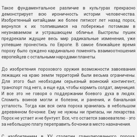
Такое фундаментальное различие в культурах прекрасно
демонстрирует всю ироничность истории человечества.
Изобретенный китайцами же более пятисот лет назад порох,
вернулся к их толпившимся на побережье потомкам в
неузнаваемом и устрашающем обличье. Выстрелы пушек
предрекали ждущие весь мир радикальные изменения, уже
успевшие пронестись по Европе. В самое ближайшее время
пороху было суждено кардинально поменять взаимоотношения
европейцев с остальными народами планеты.
До изобретения порохового оружия возможности завоевания
лежащих на краю земли территорий были весьма ограничены.
Для этого был необходим серьезный воинский контингент,
транспорт под него, а еще еда, чтобы кормить солдат, амуниция.
И все это не говоря о поддержании боевого духа в людях.
Сломить воинов могли и болезни, и ранения, и банальная
усталость. Тогда как вся сила пороха хранилась в небольшом
деревянном бочонке. Ему не нужны ни припасы, ни лекарства.
Порох не устает и не бунтует. Все, что остается завоевателю - это
за небольшую плату переправить бочонки в место назначения.
С изобретением в XV столетии гранулированного пороха,