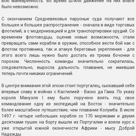
всю маневренность. Во время штиля движение на них вовсе
было невозможно.
С окончанием Средневековья парусные суда получают все
большее и большее распространение - сначала в виде торговых
флотилий, а с модернизацией и для транспортировки орудий. Со
временем флотоводцы, оценив новые возможности, стали
превращать сами корабли в оружие, способное вести бой как с
флотом противника, так и атакуя береговые укрепления - для
этого всего лишь нужно было достать из трюма бочонки с
порохом. Численность команды значительно сократилась,
следовательно, выросла дальность плавания, не имевшая
теперь почти никаких ограничений.
В центре внимания этой эпохи стоит португалец, сыскавший себе
впервые славу в войнах с Кастилией - Васко да Гама. По указу
короля Мануэля I ему было поручено взять под свое
командование одну из экспедиций на Восток - значительно
более масштабное путешествие, чем плавание Колумба. В июле
1497 г. четыре небольших корабля со 170 моряками и двумя
десятками пушек на борту вышли из Португалии и взяли курс к
уже открытой южной оконечности Африки - мысу Доброй
Надежды.