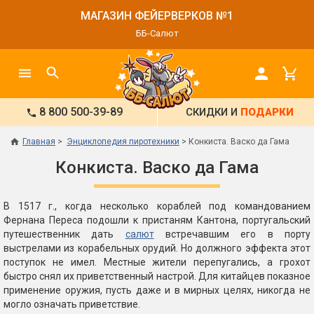
МАГАЗИН ФЕЙЕРВЕРКОВ №1
ББ-Салют
8 800 500-39-89
СКИДКИ И
ПОДАРКИ
Главная
Энциклопедия пиротехники
Конкиста. Васко да Гама
Конкиста. Васко да Гама
В 1517 г., когда несколько кораблей под командованием
Фернана Переса подошли к пристаням Кантона, португальский
путешественник дать
салют
встречавшим его в порту
выстрелами из корабельных орудий. Но должного эффекта этот
поступок не имел. Местные жители перепугались, а грохот
быстро снял их приветственный настрой. Для китайцев показное
применение оружия, пусть даже и в мирных целях, никогда не
могло означать приветствие.