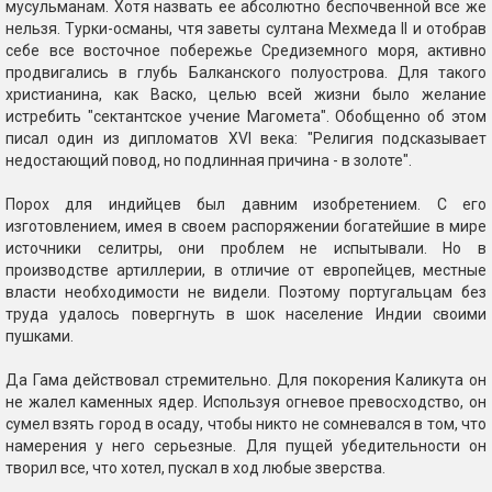
мусульманам. Хотя назвать ее абсолютно беспочвенной все же
нельзя. Турки-османы, чтя заветы султана Мехмеда II и отобрав
себе все восточное побережье Средиземного моря, активно
продвигались в глубь Балканского полуострова. Для такого
христианина, как Васко, целью всей жизни было желание
истребить "сектантское учение Магомета". Обобщенно об этом
писал один из дипломатов XVI века: "Религия подсказывает
недостающий повод, но подлинная причина - в золоте".
Порох для индийцев был давним изобретением. С его
изготовлением, имея в своем распоряжении богатейшие в мире
источники селитры, они проблем не испытывали. Но в
производстве артиллерии, в отличие от европейцев, местные
власти необходимости не видели. Поэтому португальцам без
труда удалось повергнуть в шок население Индии своими
пушками.
Да Гама действовал стремительно. Для покорения Каликута он
не жалел каменных ядер. Используя огневое превосходство, он
сумел взять город в осаду, чтобы никто не сомневался в том, что
намерения у него серьезные. Для пущей убедительности он
творил все, что хотел, пускал в ход любые зверства.