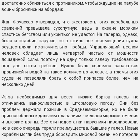
достаточно сблизиться с противником, чтобы ждущие на палубе
воины бросились на абордаж.
Жан Фруассар утверждал, что жестокость этих корабельных
сражений превышала сухопутную, ведь в океане морякам
спастись бегством или укрыться не удастся. На галерах, однако,
было и подобие парусов, но в штиль все перемещения судна
осуществляли исключительно гребцы. Управляющий веслом
человек обладает лишь четвертой частью от мощности
лошадиной силы, поэтому на одну только галеру требовалось
под две сотни гребцов. Нужно было серьезно запасаться
провизией и водой на такое количество человек, а трюмы этих
судов не позволяли брать с собой припасов более, чем на
несколько дней.
Из-за необходимых для весел низких бортов галеры не
отличались выносливостью в штормовую погоду. Они без
проблем держали позиции в Средиземноморье, но не были
приспособлены к дальним плаваниям - мешали морские течения
и высокие волны. Все эти недостатки парусники нивелировали,
но в свою очередь теряли преимущества, бывшие у галер. Новые
корабли могли без труда бороздить мировой океан, но потеряли