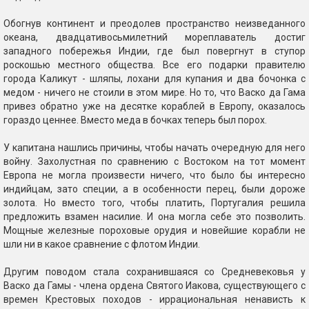
Обогнув континент и преодолев пространство неизведанного
океана, двадцативосьмилетний мореплаватель достиг
западного побережья Индии, где был повергнут в ступор
роскошью местного общества. Все его подарки правителю
города Каликут - шляпы, лохани для купания и два бочонка с
медом - ничего не стоили в этом мире. Но то, что Васко да Гама
привез обратно уже на десятке кораблей в Европу, оказалось
гораздо ценнее. Вместо меда в бочках теперь был порох.
У капитана нашлись причины, чтобы начать очередную для него
войну. Захолустная по сравнению с Востоком на тот момент
Европа не могла произвести ничего, что было бы интересно
индийцам, зато специи, а в особенности перец, были дороже
золота. Но вместо того, чтобы платить, Португалия решила
предложить взамен насилие. И она могла себе это позволить.
Мощные железные пороховые орудия и новейшие корабли не
шли ни в какое сравнение с флотом Индии.
Другим поводом стала сохранившаяся со Средневековья у
Васко да Гамы - члена ордена Святого Иакова, существующего с
времен Крестовых походов - иррациональная ненависть к