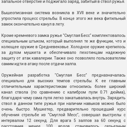
запальное отверстие и поджигало заряд, забитый в ствол ружья.
Вышеописанная система возникла в XVII веке и значительно
упростила процесс стрельбы. В конце этого же века фитильный
замок окончательно канул в лету.
Кроме кремневого замка ружье "Смуглая Бесс" комплектовалось
специальным штыком, который выполнял те же функции, что и
колющее оружие в Средневековье. Холодное оружие крепилось
за дулом мушкета и обеспечивало пехотинцам надежную
защиту от атак кавалерии. Также оно позволяло пользователям
самим идти в атаку после отдачи залпа.
Оружейная разработка "Смуглая Бесс" предназначалась
специально для высоких темпов стрельбы. К ее главным
отличительным характеристикам относились более широкий
канал ствола (по сравнению с калибром пули 0.71 дюйма),
благодаря чему сама пуля легко закатывалась внутрь. Зарядить
ствол в данном типе ружья при наличии навыков можно было
очень быстро. Мушкетер, предварительно прошедший курс
обучения стрельбе из "Смуглой Месс", совершал выстрелы с
интервалом 12 секунд. Для врага 5 залпов за 60 секунд с
расстояния менее 100 ярдов становилось серьезным