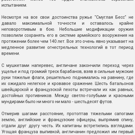
испытанием.
Несмотря на все свои достоинства ружье "Смуглая Бесс" не
давало максимальной точности и оставалось крайне
неповоротливым в бою. Небольшие модификации оружия
позволили сохранять его в системе армейского вооружения на
протяжении более чем 140 лет. Все это очень явно указывает на
медленное развитие огнестрельных технологий в тот период
времени.
С мушкетами наперевес, англичане закончили переход через
ущелье и под громкий треск барабанов, взяв в сильные мужские
руки тяжелые флаги, решительно поднимались на равнину, где
их ожидало нелегкое и кровавое сражение. Шесть батальонов
швейцарской и французской пехоты встречали их как равных,
достойных противников. Между светло-голубыми и красными
мундирами было ни много ни мало - шестьдесят футов.
Отмерив шагами расстояние, протоптав тяжелыми сапогами
землю, английские и французские офицеры, выпрямив спину,
отдали друг другу честь. Их капитаны встретились взглядами.
Угощая француза выпивкой, англичанин предложил им первый