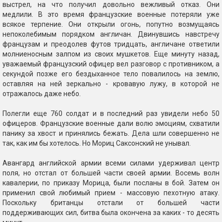
выстрел, на что получил довольно вежливый отказ. Они
медлили. В это время французские военные потеряли уже
всякое терпение. Они открыли огонь, попутно возмущаясь
непоколебимым порядком англичан. Двинувшись навстречу
французам и преодолев футов тридцать, англичане ответили
молниеносным залпом из своих мушкетов. Еще минуту назад,
уважаемый французский офицер вел разговор с противником, а
секундой позже его бездыханное тело повалилось на землю,
оставляя на ней зеркально - кровавую лужу, в которой не
отражалось даже небо.
Полегли еще 760 солдат и в последний раз увидели небо 50
офицеров. Французские военные дали волю эмоциям, схватили
панику за хвост и принялись бежать. Дела шли совершенно не
так, как им бы хотелось. Но Мориц Саксонский не унывал.
Авангард английской армии всеми силами удерживал центр
поля, но отстал от большей части своей армии. Восемь волн
кавалерии, по приказу Морица, были посланы в бой. Затем он
применил свой любимый прием - массовую пехотную атаку.
Поскольку британцы отстали от большей части
поддерживающих сил, битва была окончена за каких - то десять