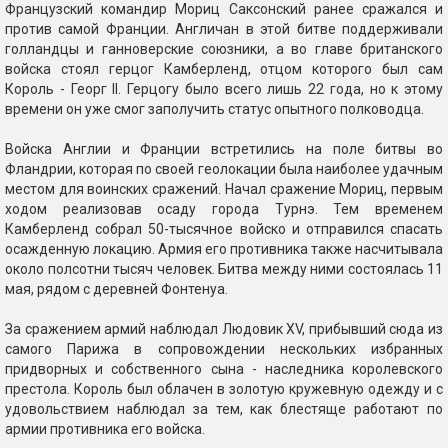
Французский командир Мориц Саксонский ранее сражался и
против самой Франции. Англичан в этой битве поддерживали
голландцы и ганноверские союзники, а во главе британского
войска стоял герцог Камберленд, отцом которого был сам
Король - Георг II. Герцогу было всего лишь 22 года, но к этому
времени он уже смог заполучить статус опытного полководца.
Войска Англии и Франции встретились на поле битвы во
Фландрии, которая по своей геолокации была наиболее удачным
местом для воинских сражений. Начал сражение Мориц, первым
ходом реализовав осаду города Турнэ. Тем временем
Камберленд собрал 50-тысячное войско и отправился спасать
осажденную локацию. Армия его противника также насчитывала
около полсотни тысяч человек. Битва между ними состоялась 11
мая, рядом с деревней Фонтенуа.
За сражением армий наблюдал Людовик XV, прибывший сюда из
самого Парижа в сопровождении нескольких избранных
придворных и собственного сына - наследника королевского
престола. Король был облачен в золотую кружевную одежду и с
удовольствием наблюдал за тем, как блестяще работают по
армии противника его войска.