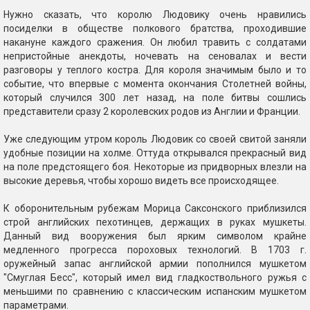
Нужно сказать, что королю Людовику очень нравились
посиделки в обществе полкового братства, проходившие
накануне каждого сражения. Он любил травить с солдатами
непристойные анекдоты, ночевать на сеновалах и вести
разговоры у теплого костра. Для короля значимым было и то
событие, что впервые с момента окончания Столетней войны,
который случился 300 лет назад, на поле битвы сошлись
представители сразу 2 королевских родов из Англии и Франции.
Уже следующим утром король Людовик со своей свитой заняли
удобные позиции на холме. Оттуда открывался прекрасный вид
на поле предстоящего боя. Некоторые из придворных влезли на
высокие деревья, чтобы хорошо видеть все происходящее.
К оборонительным рубежам Морица Саксонского приблизился
строй английских пехотинцев, держащих в руках мушкеты.
Данный вид вооружения был ярким символом крайне
медленного прогресса пороховых технологий. В 1703 г.
оружейный запас английской армии пополнился мушкетом
"Смуглая Бесс", который имел вид гладкоствольного ружья с
меньшими по сравнению с классическим испанским мушкетом
параметрами.