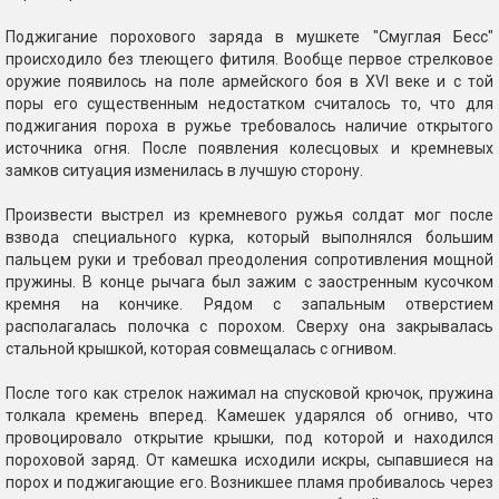
Поджигание порохового заряда в мушкете "Смуглая Бесс"
происходило без тлеющего фитиля. Вообще первое стрелковое
оружие появилось на поле армейского боя в XVI веке и с той
поры его существенным недостатком считалось то, что для
поджигания пороха в ружье требовалось наличие открытого
источника огня. После появления колесцовых и кремневых
замков ситуация изменилась в лучшую сторону.
Произвести выстрел из кремневого ружья солдат мог после
взвода специального курка, который выполнялся большим
пальцем руки и требовал преодоления сопротивления мощной
пружины. В конце рычага был зажим с заостренным кусочком
кремня на кончике. Рядом с запальным отверстием
располагалась полочка с порохом. Сверху она закрывалась
стальной крышкой, которая совмещалась с огнивом.
После того как стрелок нажимал на спусковой крючок, пружина
толкала кремень вперед. Камешек ударялся об огниво, что
провоцировало открытие крышки, под которой и находился
пороховой заряд. От камешка исходили искры, сыпавшиеся на
порох и поджигающие его. Возникшее пламя пробивалось через