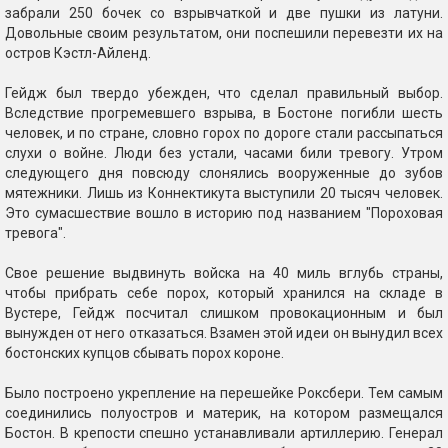
забрали 250 бочек со взрывчаткой и две пушки из латуни.
Довольные своим результатом, они поспешили перевезти их на
остров Кэстл-Айленд.
Гейдж был твердо убежден, что сделал правильный выбор.
Вследствие прогремевшего взрыва, в Бостоне погибли шесть
человек, и по стране, словно горох по дороге стали рассыпаться
слухи о войне. Люди без устали, часами били тревогу. Утром
следующего дня повсюду слонялись вооруженные до зубов
мятежники. Лишь из Коннектикута выступили 20 тысяч человек.
Это сумасшествие вошло в историю под названием "Пороховая
тревога".
Свое решение выдвинуть войска на 40 миль вглубь страны,
чтобы прибрать себе порох, который хранился на складе в
Вустере, Гейдж посчитал слишком провокационным и был
вынужден от него отказаться. Взамен этой идеи он вынудил всех
бостонских купцов сбывать порох короне.
Было построено укрепление на перешейке Роксбери. Тем самым
соединились полуостров и материк, на котором размещался
Бостон. В крепости спешно устанавливали артиллерию. Генерал