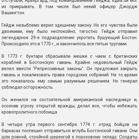
отступали, Арьергард, под командованием Гейджа, едва ли мог
их прикрывать. В том числе был некий офицер Джордж
Вашингтон.
Гейдж незыблемо верил здешнему закону. Но его чувства были
двоякими, ему было неспокойно, тягостно. Гейдж отправил
легендарное 29-е подразделение укротить бушующий Бостон.
Происходило это в 1770 г., и закончилось все пятью трупами.
В 1773 г. бунтари сбрасывали мешки с чаем с британских
кораблей в Бостонскую гавань. Крайне недовольный Гейдж
велел ввести "Репрессивные законы". Он предложил закрыть
гавань и локализовать права городских собраний. На то время
это показалось ему самым разумным решением. Но генерал
соблюдал осторожность.
Он женился на состоятельной американской наследнице и,
осознав угрозу открытой вражды, делал все, чтобы избежать
кровопролитного побоища.
В четыре утра первого сентября 1774 г. отряд бойцов на
баркасах поспешил отправиться вглубь Бостонской гавани. Они
шли ровной, стройной шеренгой к пороховому складу. Солдаты