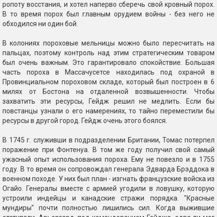
ропоту восстания, и хотел наперво сберечь свой кровный порох.
В то время порох был главным орудием войны - без него не
обходился ни один бой.
В колониях пороховые мельницы можно было пересчитать на
пальцах, поэтому контроль над этим стратегическим товаром
был очень важным. Это гарантировало спокойствие. Большая
часть пороха в Массачусетсе находилась под охраной в
Провинциальном пороховом складе, который был построен в 6
милях от Бостона на отдаленной возвышенности. Чтобы
захватить эти ресурсы, Гейдж решил не медлить. Если бы
повстанцы узнали о его намерениях, то тайно переместили бы
ресурсы в другой город. Гейдж очень этого боялся.
В 1745 г. служивши в подразделении Британии, Томас потерпел
поражение при Фонтенуа. В том же году получил свой самый
ужасный опыт использования пороха. Ему не повезло и в 1755
году. В то время он сопровождал генерала Эдварда Брэддока в
военном походе. У них был план - изгнать французские войска из
Огайо. Генералы вместе с армией угодили в ловушку, которую
устроили индейцы и канадские стражи порядка. "Красные
мундиры" почти полностью лишились сил. Когда выжившие