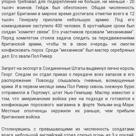
упорно требовал для подкрепления ни больше, ни меньше - 20
тысяч воинов. Гейдж был обеспокоен. Общая численность
солдат Британии в мирное время достигала отметки всего в 12
тысяч. Генералу прислали небольшую армию. Под его
командование заступило 400 человек. В кротчайшие сроки был
создан "комитет связи". Его участников прозвали "механиками".
Перед комитетом стояла задача следить за передвижениями
британской армии, чтобы те в свою очередь не смогли
конфисковать порох. Среди "механиков" был мастер серебряных
дел. Его звали Пол Ривер.
Запрет на экспорт в Соединенные Штаты выдвинул лично король
Георг. Следом он отдал приказ о передаче всех запасов в его
распоряжение. Повсюду слышались гневные, возмущенные
крики. И в первом месяце зимы Пол Ривер сквозь снежную бурю
отправился в Портсмут, штат Нью-Гемпшир. Мастер известил о
том, что американские войска уже на подходе и готовятся к
конфискации порохового магазина в форте Уильям-энд-Мэри.
Местные ополченцы окружили их раньше, чем прибыли
британские войска.
Столкнувшись с превышающими их численность солдатами
врага, небольшой английский отряд открыл огонь из 3-х орудий,