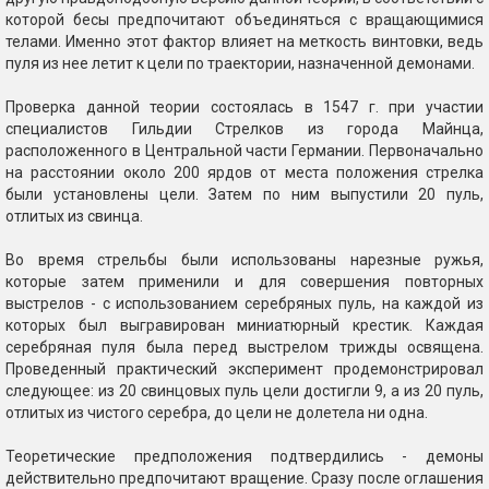
которой бесы предпочитают объединяться с вращающимися
телами. Именно этот фактор влияет на меткость винтовки, ведь
пуля из нее летит к цели по траектории, назначенной демонами.
Проверка данной теории состоялась в 1547 г. при участии
специалистов Гильдии Стрелков из города Майнца,
расположенного в Центральной части Германии. Первоначально
на расстоянии около 200 ярдов от места положения стрелка
были установлены цели. Затем по ним выпустили 20 пуль,
отлитых из свинца.
Во время стрельбы были использованы нарезные ружья,
которые затем применили и для совершения повторных
выстрелов - с использованием серебряных пуль, на каждой из
которых был выгравирован миниатюрный крестик. Каждая
серебряная пуля была перед выстрелом трижды освящена.
Проведенный практический эксперимент продемонстрировал
следующее: из 20 свинцовых пуль цели достигли 9, а из 20 пуль,
отлитых из чистого серебра, до цели не долетела ни одна.
Теоретические предположения подтвердились - демоны
действительно предпочитают вращение. Сразу после оглашения