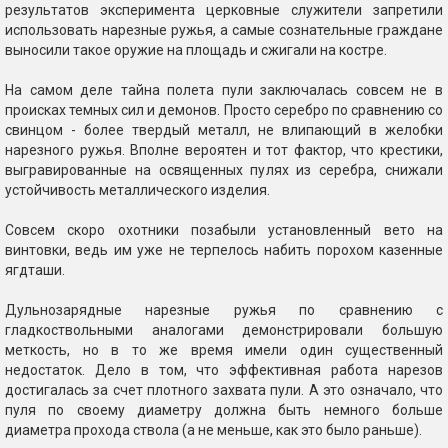
результатов эксперимента церковные служители запретили
использовать нарезные ружья, а самые сознательные граждане
выносили такое оружие на площадь и сжигали на костре.
На самом деле тайна полета пули заключалась совсем не в
происках темных сил и демонов. Просто серебро по сравнению со
свинцом - более твердый металл, не влипающий в желобки
нарезного ружья. Вполне вероятен и тот фактор, что крестики,
выгравированные на освященных пулях из серебра, снижали
устойчивость металлического изделия.
Совсем скоро охотники позабыли установленный вето на
винтовки, ведь им уже не терпелось набить порохом казенные
ягдташи.
Дульнозарядные нарезные ружья по сравнению с
гладкоствольными аналогами демонстрировали большую
меткость, но в то же время имели один существенный
недостаток. Дело в том, что эффективная работа нарезов
достигалась за счет плотного захвата пули. А это означало, что
пуля по своему диаметру должна быть немного больше
диаметра прохода ствола (а не меньше, как это было раньше).