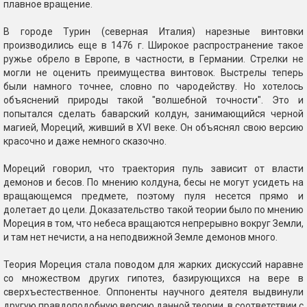
плавное вращение.
В городе Турин (северная Италия) нарезные винтовки
производились еще в 1476 г. Широкое распространение такое
ружье обрело в Европе, в частности, в Германии. Стрелки не
могли не оценить преимущества винтовок. Выстрелы теперь
были намного точнее, словно по чародейству. Но хотелось
объяснений природы такой "волшебной точности". Это и
попытался сделать баварский колдун, занимающийся черной
магией, Мореций, живший в XVI веке. Он объяснял свою версию
красочно и даже немного сказочно.
Мореций говорил, что траектория пуль зависит от власти
демонов и бесов. По мнению колдуна, бесы не могут усидеть на
вращающемся предмете, поэтому пуля несется прямо и
долетает до цели. Доказательство такой теории было по мнению
Мореция в том, что небеса вращаются непрерывно вокруг Земли,
и там нет нечисти, а на неподвижной Земле демонов много.
Теория Мореция стала поводом для жарких дискуссий наравне
со множеством других гипотез, базирующихся на вере в
сверхъестественное. Оппоненты научного деятеля выдвинули
другую правдоподобную версию данной теории, в соответствии с