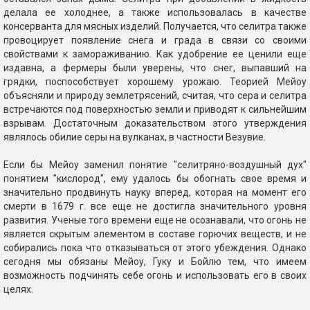
делала ее холоднее, а также использовалась в качестве
консерванта для мясных изделий. Получается, что селитра также
провоцирует появление снега и града в связи со своими
свойствами к замораживанию. Как удобрение ее ценили еще
издавна, а фермеры были уверены, что снег, выпавший на
грядки, поспособствует хорошему урожаю. Теорией Мейоу
объясняли и природу землетрясений, считая, что сера и селитра
встречаются под поверхностью земли и приводят к сильнейшим
взрывам. Достаточным доказательством этого утверждения
являлось обилие серы на вулканах, в частности Везувие.
Если бы Мейоу заменил понятие "селитряно-воздушный дух"
понятием "кислород", ему удалось бы обогнать свое время и
значительно продвинуть науку вперед, которая на момент его
смерти в 1679 г. все еще не достигла значительного уровня
развития. Ученые того времени еще не осознавали, что огонь не
является скрытым элементом в составе горючих веществ, и не
собирались пока что отказываться от этого убеждения. Однако
сегодня мы обязаны Мейоу, Гуку и Бойлю тем, что имеем
возможность подчинять себе огонь и использовать его в своих
целях.