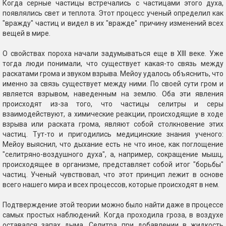
Когда серные частицы встречались с частицами этого духа,
появлялись свет и теплота. Этот процесс ученый определил как
"вражду" частиц и видел в их "вражде" причину изменений всех
вещей в мире.
О свойствах пороха начали задумываться еще в XIII веке. Уже
тогда люди понимали, что существует какая-то связь между
раскатами грома и звуком взрыва. Мейоу удалось объяснить, что
именно за связь существует между ними. По своей сути гром и
является взрывом, наведенным на землю. Оба эти явления
происходят из-за того, что частицы селитры и серы
взаимодействуют, а химические реакции, происходящие в ходе
взрыва или раската грома, являют собой столкновение этих
частиц. Тут-то и пригодились медицинские знания ученого:
Мейоу выяснил, что дыхание есть не что иное, как поглощение
"селитряно-воздушного духа", а, например, сокращение мышц,
происходящее в организме, представляет собой итог "борьбы"
частиц. Ученый чувствовал, что этот принцип лежит в основе
всего нашего мира и всех процессов, которые происходят в нем.
Подтверждение этой теории можно было найти даже в процессе
самых простых наблюдений. Когда проходила гроза, в воздухе
оставался запах дыма. Селитра при добавлении в жидкость