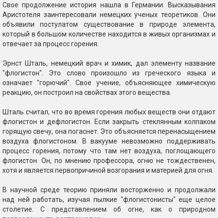
Свое продолжение история нашла в Германии. Высказывания
Аристотеля заинтересовали немецких ученых теоретиков. Они
объявили постулатом существование в природе элемента,
который в большом количестве находится в живых организмах и
отвечает за процесс горения.
Эрнст Шталь, немецкий врач и химик, дал элементу название
"флогистон". Это слово произошло из греческого языка и
означает "горючий". Свое учение, объясняющее химическую
реакцию, он построил на свойствах этого вещества.
Шталь считал, что во время горения любых веществ они отдают
флогистон и дефлогистон. Если закрыть стеклянным колпаком
горящую свечу, она погаснет. Это объясняется перенасыщением
воздуха флогистоном. В вакууме невозможно поддерживать
процесс горения, потому что там нет воздуха, поглощающего
флогистон. Он, по мнению профессора, огню не тождественен,
хотя и является первопричиной возгорания и материей для огня.
В научной среде теорию приняли восторженно и продолжали
над ней работать, изучая пылкие "флогистонисты" еще целое
столетие. С представлением об огне, как о природном