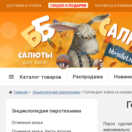
СКИДКИ И
ПОДАРКИ
ДОСТАВКА И ОПЛАТА
КОНТАКТЫ И РЕКВИЗ
Распродажа
Новинк
Каталог товаров
Главная
Энциклопедия пиротехники
Голландия: война за незав
Спецпредложение
Дневная
Г
Энциклопедия пиротехники
Распродажа фейерверков
Дневные
Распродажа петард
Цветной
Огненное зелье
Порох сдела
Распродажа бенгальских огней
Пневмох
максимально 
Огненное зелье. Часть вторая