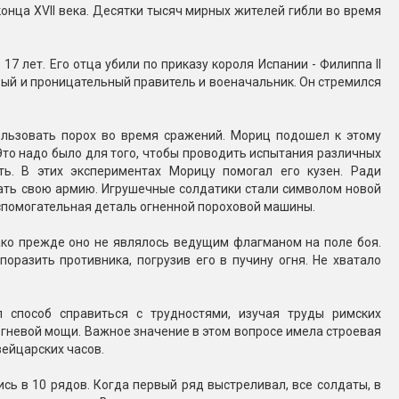
онца XVII века. Десятки тысяч мирных жителей гибли во время
Конфетти, серпантин
17 лет. Его отца убили по приказу короля Испании - Филиппа II
Небесные фонарики
вый и проницательный правитель и военачальник. Он стремился
Оборудование для
льзовать порох во время сражений. Мориц подошел к этому
спецэффектов
Это надо было для того, чтобы проводить испытания различных
ь. В этих экспериментах Морицу помогал его кузен. Ради
кие
ать свою армию. Игрушечные солдатики стали символом новой
Елочные гирлянды
 вспомогательная деталь огненной пороховой машины.
Фейерверк-шоу
ные)
ако прежде оно не являлось ведущим флагманом на поле боя.
оразить противника, погрузив его в пучину огня. Не хватало
 способ справиться с трудностями, изучая труды римских
гневой мощи. Важное значение в этом вопросе имела строевая
ейцарских часов.
сь в 10 рядов. Когда первый ряд выстреливал, все солдаты, в