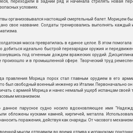
еся, переходили в задний ряд и начинала стрелять новая пер
зопасных условиях.
итвы организовывался настоящий смертельный балет. Морицем бы
дано свое название. Солдаты тренировались выполнять каждый и
матизма.
олдатская масса превратилась в единое целое. В этом помогала
о добиться идеально быстрой перезарядки оружия и передвижени
лохнувшись под огненным дождем вражеских орудий. Дисциплина 
же произошло и в промышленной сфере. Творческий труд ремесл
да правления Морица порох стал главным орудием в его арми
о был свободный военный инженер из Италии. Первоначально он пр
ничать с армией Морица и нанес немалый ущерб испанцам своей 
асовым механизмом.
о данное парусное судно носило вдохновляющее имя "Надежд
ыли обложены кусками камней, кирпичей, металла. Использовал
аносить поражения, действуя как снаряды. От часового механизм
военной мысли отправили во время отлива к испанскому понтонн