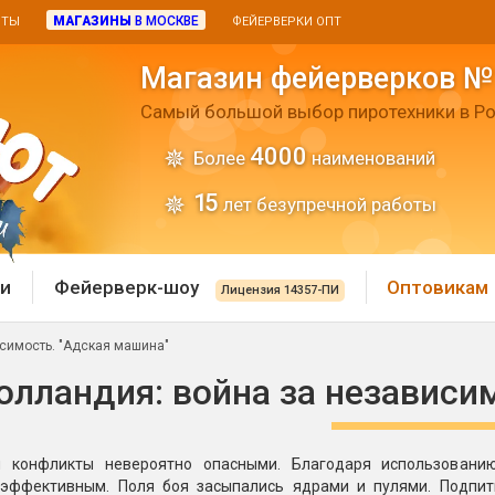
МАГАЗИНЫ
В МОСКВЕ
ИТЫ
ФЕЙЕРВЕРКИ ОПТ
Магазин фейерверков №
Самый большой выбор пиротехники в Ро
4000
Более
наименований
15
лет безупречной работы
и
Фейерверк-шоу
Оптовикам
Лицензия 14357-ПИ
исимость. "Адская машина"
 пиротехника
Римские свечи
олландия: война за независи
 батареи
Хлопушки и пневмохло
 дым
л конфликты невероятно опасными. Благодаря использовани
лопушки
Маленькие хлопушки
эффективным. Поля боя засыпались ядрами и пулями. Подпит