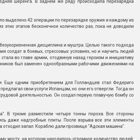
едняя шеренга. В заднем же ряду происходила перезарядка
ло выделено 42 операции по перезарядке оружия и каждому из
з этих этапов бесконечное количество раз, пока не доводили
 безукоризненная дисциплина и муштра. Целью такого подхода
я солдат в боевых, стрессовых условиях, но и научить людей
стала во главе армии, отодвинув назад героизм и инициативу
енников был заменен однообразными рабочими движениями на
и. Еще одним приобретением для Голландцев стал Федериго
едлагал свои услуги Испанцам, но они его отвергли. Тогда он
трудовой деятельностью. Он создал первую плавучую бомбу со
а". В трюме разместили четыре тонны пороха. Все стороны
ись даже надгробные плиты. После взрыва все эти элементы
а отходил запал. Кораблю дали прозвище "Адская машина".
ому мосту, на котором находилось огромное количество людей.