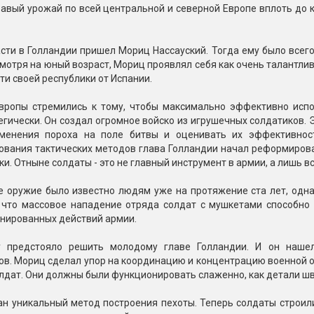
Пневмохлопушки
авый урожай по всей центральной и северной Европе вплоть до к
Пружинные хлопушки
ласти в Голландии пришел Мориц Нассауский. Тогда ему было всего 
е
Бенгальские огни
смотря на юный возраст, Мориц проявлял себя как очень талантли
ые
ти своей республики от Испании.
 гранаты
Бенгальские огни малые
Бенгальские огни большие
вропы стремились к тому, чтобы максимально эффективно испо
егически. Он создал огромное войско из игрушечных солдатиков. 
е и наземные
менения пороха на поле битвы и оценивать их эффективност
Фонтаны пиротехничес
ования тактических методов глава Голландии начал реформиров
ки. Отныне солдаты - это не главный инструмент в армии, а лишь
 пчелы
Фонтаны в торт (холодные)
Фонтаны сценические (холод
е оружие было известно людям уже на протяжение ста лет, одн
ицы
Фонтаны для улицы
 что массовое нападение отряда солдат с мушкетами способно п
инированных действий армии.
Вулканы
дым и огонь
 предстояло решить молодому главе Голландии. И он нашел
Ракеты
в. Мориц сделал упор на координацию и концентрацию военной о
ветного огня
лдат. Они должны были функционировать слаженно, как детали шв
 дым
Фестивальные шары
копы
н уникальный метод построения пехоты. Теперь солдаты строили
ая пиротехника