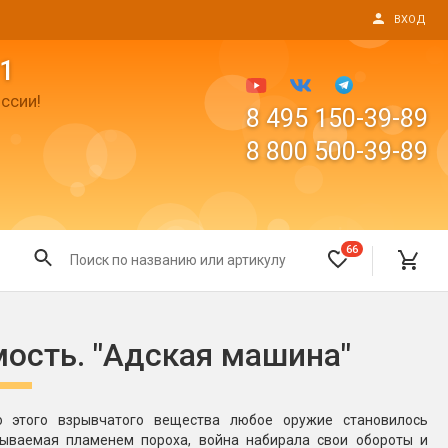
ВХОД
1
ссии!
8 495 150-39-89
8 800 500-39-89
66
Все для праздника
мость. "Адская машина"
Светящиеся предметы
пушки
Свечи для торта
ю этого взрывчатого вещества любое оружие становилось
Фонтаны в торт (холодные)
ываемая пламенем пороха, война набирала свои обороты и