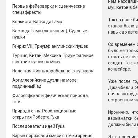
нем находящи
Первые фейерверки и сценические
мушкетов в бе
спецэффекты
Так на поле б
Конкиста. Васко да Гама
этапов было 
Васко да Гама (окончание). Судовые
навык до авто
пушки
Со временем с
Генрих VIII: Триумф английских пушек
было не тольк
Турция, Китай, Мексика. Триумфальное
стоять не ше
шествие пушек по миру
солдат. Так 
конвейере.
Нелегкая жизнь корабельного пушкаря
Артиллерийские дуэли на море:
Уже после го
подлинный ад
Джамбелли. Эт
начал сотруд
Философская и физическая природа
встроенным ч
огня
Природа огня. Революционные
Иронично, чт
открытия Роберта Гука
взрывчатки б
должны были н
Последователи идей Гука
Взрыв пороховой смеси с точки зрения
Это творение 