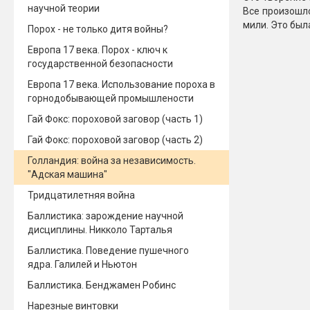
научной теории
Все произошло
мили. Это был
Порох - не только дитя войны?
Европа 17 века. Порох - ключ к
государственной безопасности
Европа 17 века. Использование пороха в
горнодобывающей промышлености
Гай Фокс: пороховой заговор (часть 1)
Гай Фокс: пороховой заговор (часть 2)
Голландия: война за независимость.
"Адская машина"
Тридцатилетняя война
Баллистика: зарождение научной
дисциплины. Никколо Тарталья
Баллистика. Поведение пушечного
ядра. Галилей и Ньютон
Баллистика. Бенджамен Робинс
Нарезные винтовки