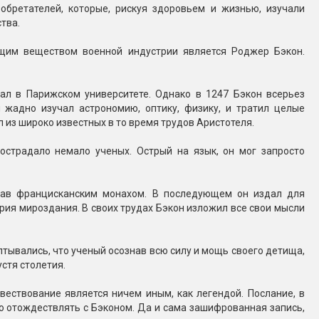
обретателей, которые, рискуя здоровьем и жизнью, изучали
тва.
ющим веществом военной индустрии является Роджер Бэкон.
ал в Парижском университете. Однако в 1247 Бэкон всерьез
 жадно изучал астрономию, оптику, физику, и тратил целые
 из широко известных в то время трудов Аристотеля.
острадало немало ученых. Острый на язык, он мог запросто
став францисканским монахом. В последующем он издал для
рия мироздания. В своих трудах Бэкон изложил все свои мысли
тывались, что ученый осознав всю силу и мощь своего детища,
стя столетия.
овествование является ничем иным, как легендой. Послание, в
ю отождествлять с Бэконом. Да и сама зашифрованная запись,