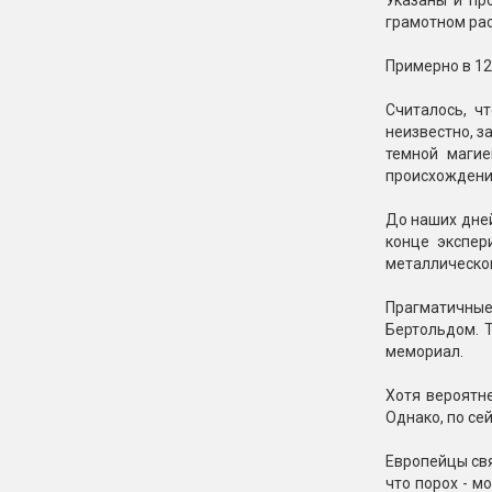
Указаны и пр
грамотном рас
Примерно в 1
Считалось, ч
неизвестно, з
темной магие
происхождени
До наших дней
конце экспер
металлическом
Прагматичные
Бертольдом. Т
мемориал.
Хотя вероятн
Однако, по се
Европейцы свя
что порох - м