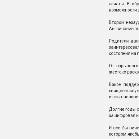
азиаты. В об
возможности в
Второй незау
Англичанин по
Родители дал
заинтересова
состояния на 
От взрывного
жестоко раскр
Бэкон поддер
священнослужи
и опыт челове
Долгие годы с
зашифровал и
И все бы ниче
котором якоб