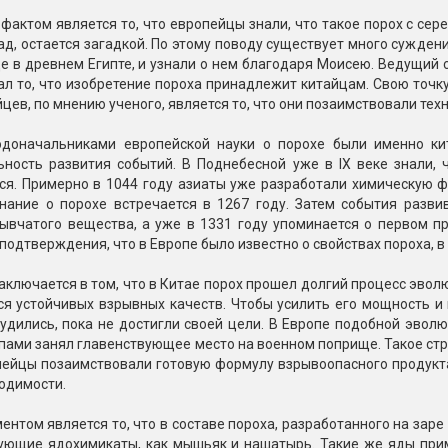
актом является то, что европейцы знали, что такое порох с сере
ад, остается загадкой. По этому поводу существует много суждени
 в древнем Египте, и узнали о нем благодаря Моисею. Ведущий 
л то, что изобретение пороха принадлежит китайцам. Свою точк
йцев, по мнению ученого, является то, что они позаимствовали те
одоначальниками европейской науки о порохе были именно кит
ьность развития событий. В Поднебесной уже в IX веке знали, 
ся. Примерно в 1044 году азиаты уже разработали химическую ф
нание о порохе встречается в 1267 году. Затем события разви
ывчатого вещества, а уже в 1331 году упоминается о первом пр
подтверждения, что в Европе было известно о свойствах пороха, в
аключается в том, что в Китае порох прошел долгий процесс эво
ся устойчивых взрывных качеств. Чтобы усилить его мощность и
удились, пока не достигли своей цели. В Европе подобной эвол
ами занял главенствующее место на военном поприще. Такое стр
пейцы позаимствовали готовую формулу взрывоопасного продукта
одимости.
ентом является то, что в составе пороха, разработанного на зар
ующие ядохимикаты, как мышьяк и нашатырь. Такие же яды приме