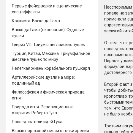
Первые фейерверки и сценические
Неоспоримым ф
спецэффекты
попала на зап
применяли еще
Конкиста. Васко да Гама
опротестовыва
Васко да Гама (окончание). Судовые
заслугой кита
пушки
О том, что р
Генрих VIII: Триумф английских пушек
последовател
Турция, Китай, Мексика. Триумфальное
воспламенять
шествие пушек по миру
Первое упоми
формулой взр
Нелегкая жизнь корабельного пушкаря
достоверного 
Артиллерийские дуэли на море:
подлинный ад
Второй факт з
чтобы добить
Философская и физическая природа
кропотливо тр
огня
быстрыми темп
Природа огня. Революционные
том, что Евро
открытия Роберта Гука
не было необх
Последователи идей Гука
Третьим аргум
Взрыв пороховой смеси с точки зрения
сильнодейств