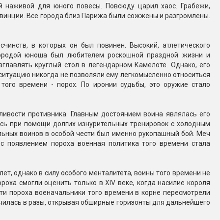
 наживой для юного повесы. Повсюду царил хаос. Грабежи,
Конфетти, серпантин
овинции. Все города близ Парижа были сожжены и разгромлены.
Небесные фонарики
чинств, в которых он был повинен. Высокий, атлетического
бородой юноша был любителем роскошной праздной жизни и
зглавлять круглый стол в легендарном Камелоте. Однако, его
Оборудование для
 ситуацию никогда не позволяли ему легкомысленно относиться
спецэффектов
ого времени - порох. По иронии судьбы, это оружие стало
кие
Елочные гирлянды
ливости противника. Главным достоянием воина являлась его
ись при помощи долгих изнурительных тренировок с холодным
Фейерверк-шоу
ные)
льных воинов в особой чести был именно рукопашный бой. Меч
с появлением пороха военная политика того времени стала
ет, однако в силу особого менталитета, воины того времени не
роха смогли оценить только в XIV веке, когда насилие короля
ти пороха военачальники того времени в корне пересмотрели
ичилась в разы, открывая обширные горизонты для дальнейшего