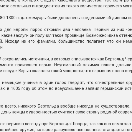
опорции, в которых следует смешивать вещества. Так селитры 
чете остальных ингредиентов из такого количества горючего мог
280-1300 годах мемуары были дополнены сведениями об дивном п
то для Европы порох открыли два человека. Первый из них -о
а какие заслуги он получил такое прозвище. Возможно из-за оттенк
й. Исходя из его фамилии, большинство полагает что он нем
и.
 сохранились источники, в которых описывается как Бертольд Чер
имента произошел взрыв. Неугомонный алхимик пошел дальше
 сосуде. Взрыв оказался такой мощности, что взрывная волна сте
 немецкие ученые в один голос твердят, что огнестрельное ор
ак, в 1605 году об этом во всеуслышание заявил германский ис
ее всего, никакого Бертольда вообще никогда не существовало.
й день немцы с уверенностью считают свою страну родиной совре
то верили в легенду про Бертольда Шварца, так как она помогала 
ощнейшее оружие, которое разрушило все военные стандарты тог