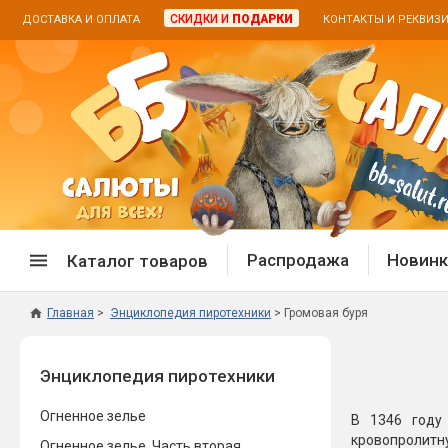
СКИДКИ И
ПОДАРКИ
ДОСТАВКА И ОПЛАТА
КОНТАКТЫ И РЕКВИЗ
Распродажа
Новинк
Каталог товаров
Главная
Энциклопедия пиротехники
Громовая буря
Спецпредложение
Дневная
Энциклопедия пиротехники
Распродажа фейерверков
Дневные
Распродажа петард
Цветной
Огненное зелье
В 1346 году
Распродажа бенгальских огней
Пневмох
кровопролитну
Огненное зелье. Часть вторая