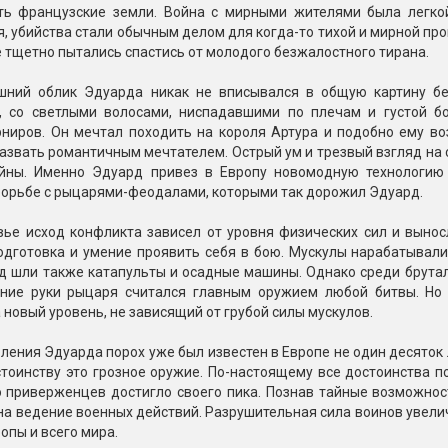
Пневмохлопушки
ть французские земли. Война с мирными жителями была легкой
Пружинные хлопушки
, убийства стали обычным делом для когда-то тихой и мирной пр
 тщетно пытались спастись от молодого безжалостного тирана.
е
Бенгальские огни
шний облик Эдуарда никак не вписывался в общую картину бес
ые
, со светлыми волосами, ниспадавшими по плечам и густой 
 гранаты
Бенгальские огни малые
рниров. Он мечтал походить на короля Артура и подобно ему во
Бенгальские огни большие
азвать романтичным мечтателем. Острый ум и трезвый взгляд на
йны. Именно Эдуард привез в Европу новомодную технологию т
е и наземные
орьбе с рыцарями-феодалами, которыми так дорожил Эдуард.
Фонтаны пиротехничес
вье исход конфликта зависел от уровня физических сил и вынос
 пчелы
Фонтаны в торт (холодные)
одготовка и умение проявить себя в бою. Мускулы нарабатывал
Фонтаны сценические (холод
од шли также катапульты и осадные машины. Однако среди брута
ицы
Фонтаны для улицы
ние руки рыцаря считался главным оружием любой битвы. Но 
 новый уровень, не зависящий от грубой силы мускулов.
Вулканы
дым и огонь
ления Эдуарда порох уже был известен в Европе не один десяток л
Ракеты
тоинству это грозное оружие. По-настоящему все достоинства по
ветного огня
о приверженцев достигло своего пика. Познав тайные возможнос
 дым
на ведение военных действий. Разрушительная сила воинов увел
Фестивальные шары
копы
опы и всего мира.
ая пиротехника