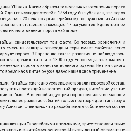
дины XIII века. Каким образом технология изготовления пороха
й. Один из исследователей в 1854 году был убежден, что порох
специалист 20 века по артиллерийскому вооружению из Англии
у зрения он отстаивал с помощью 17 аргументов. Единственной
хнологию изготовления пороха на Западе.
айцы, свидетельствует три факта. Во-первых, хронология и
что смесь из селитры, углерода и серы имеет свойство легко
ормулу пороха. В Европе же такого развития не наблюдалось.
ваются стремительно, и в 1300 году Европейцы знакомятся с
именении пороха в качестве военного оружия. Нет ни одного
 то время как в Китае он уже давно нашел свое применение.
люции. Китайцы ежегодно усовершенствовали пороховой состав,
 получить настоящий качественный продукт, китайские ученые
юции не было. В военной индустрии порох появился внезапно и
емительное развитие событий только подтверждает гипотезу о
 у Азиатов. Очевидно, что разрабатывать собственный состав
е цивилизации Европейскими алхимиками, присутствовали такие
нялись и в китайских рецептах. И пусть данный аргумент не