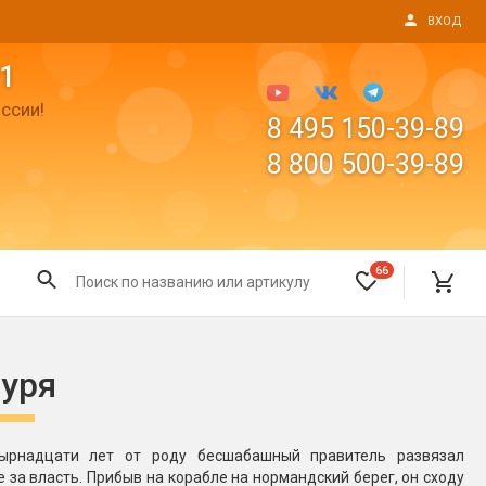
ВХОД
1
ссии!
8 495 150-39-89
8 800 500-39-89
66
Все для праздника
буря
Светящиеся предметы
пушки
Свечи для торта
ырнадцати лет от роду бесшабашный правитель развязал
Фонтаны в торт (холодные)
за власть. Прибыв на корабле на нормандский берег, он сходу