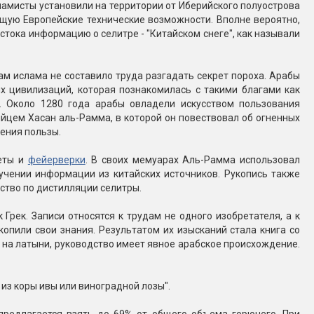
сламисты установили на территории от Иберийского полуострова
ящую Европейские технические возможности. Вполне вероятно,
тока информацию о селитре - "Китайском снеге", как называли
м ислама не составило труда разгадать секрет пороха. Арабы
х цивилизаций, которая познакомилась с такими благами как
. Около 1280 года арабы овладели искусством пользования
ийцем Хасан аль-Рамма, в которой он повествовал об огненных
ения пользы.
кеты и
фейерверки
. В своих мемуарах Аль-Рамма использовал
лучении информации из китайских источников. Рукопись также
ство по дистилляции селитры.
рек. Записи относятся к трудам не одного изобретателя, а к
копили свои знания. Результатом их изысканий стала книга со
 на латыни, руководство имеет явное арабское происхождение.
ь из коры ивы или виноградной лозы".