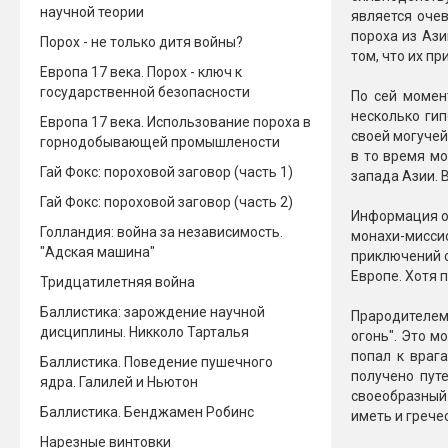
научной теории
является очев
пороха из Ази
Порох - не только дитя войны?
том, что их п
Европа 17 века. Порох - ключ к
государственной безопасности
По сей момен
несколько гип
Европа 17 века. Использование пороха в
своей могучей
горнодобывающей промышлености
в то время мо
Гай Фокс: пороховой заговор (часть 1)
запада Азии. 
Гай Фокс: пороховой заговор (часть 2)
Информация о 
Голландия: война за независимость.
монахи-мисс
"Адская машина"
приключений с
Европе. Хотя 
Тридцатилетняя война
Баллистика: зарождение научной
Прародителем
дисциплины. Никколо Тарталья
огонь". Это м
попал к враг
Баллистика. Поведение пушечного
получено пут
ядра. Галилей и Ньютон
своеобразный
Баллистика. Бенджамен Робинс
иметь и грече
Нарезные винтовки