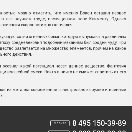
нностью можно отметить, что именно Бэкон оставил первое
 в его научном труде, посвященном папе Клименту. Однако
е написания скоропостижно скончался.
азующую сотни огненных брызг, которую выпускают в различных
В эпоху средневековья подобный механизм был сродни чуду. При
ещество разлетается на множество элементов, причем на какое
льного действия.
 осознал какой потенциал несет данное вещество. Фантазия
щи волшебной смеси. Никто и ничто не сможет спастись от его
ное из металла современное огнестрельное оружие и военные
х.
8 495 150-39-89
Москва