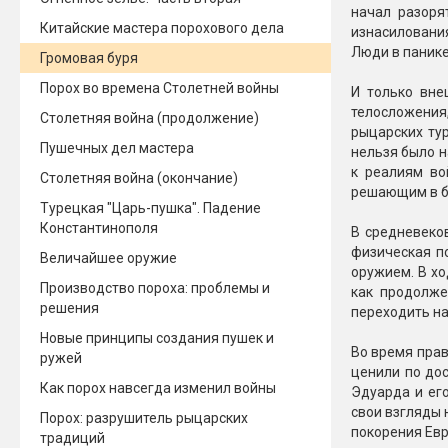
начал разоря
Китайские мастера порохового дела
Новинки 2025/26
Петарды
изнасилования
Люди в панике
Громовая буря
Терочны
Фейерверки на свадьбу
Порох во времена Столетней войны
И только вне
Фитильн
телосложения
Лимонки,
Столетняя война (продолжение)
Фейерверк-шоу
рыцарских ту
Корсары
Пушечных дел мастера
Батареи салютов
нельзя было н
Цветной дым
к реалиям во
Столетняя война (окончание)
Летающи
решающим в б
Хлопушки
Турецкая "Царь-пушка". Падение
Константинополя
В средневеко
Бабочки,
Батареи салютов
физическая п
Величайшее оружие
Жуки
оружием. В х
Циркобл
Производство пороха: проблемы и
Маленькие фейерверки
как продолже
решения
переходить на
Средние фейерверки
Цветной 
Большие фейерверки
Новые принципы создания пушек и
Во время прав
Супер-фейерверки
ружей
ценили по дос
Факелы ц
Как порох навсегда изменил войны
Эдуарда и ег
Цветной
свои взгляды 
Порох: разрушитель рыцарских
Стробос
покорения Евр
традиций
Сигнальн