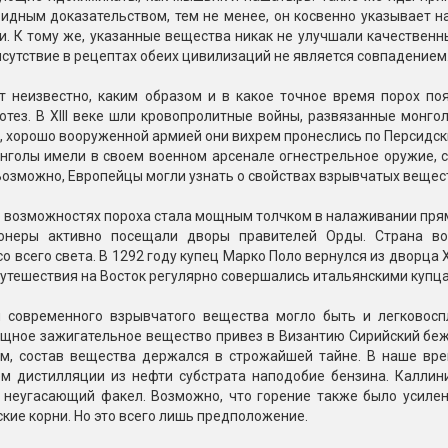
идным доказательством, тем не менее, он косвенно указывает н
и. К тому же, указанные вещества никак не улучшали качественн
рисутствие в рецептах обеих цивилизаций не является совпадением
т неизвестно, каким образом и в какое точное время порох по
отез. В XIII веке шли кровопролитные войны, развязанные монго
, хорошо вооруженной армией они вихрем пронеслись по Персидск
нголы имели в своем военном арсенале огнестрельное оружие, с
Возможно, Европейцы могли узнать о свойствах взрывчатых вещест
возможностях пороха стала мощным толчком в налаживании прямых 
ионеры активно посещали дворы правителей Орды. Страна во
о всего света. В 1292 году купец Марко Поло вернулся из дворца 
путешествия на Восток регулярно совершались итальянскими купц
 современного взрывчатого вещества могло быть и легковос
ощное зажигательное вещество привез в Византию Сирийский беж
ам, состав вещества держался в строжайшей тайне. В наше вр
ем дистилляции из нефти субстрата наподобие бензина. Каллин
 неугасающий факел. Возможно, что горение также было усилен
ские корни. Но это всего лишь предположение.