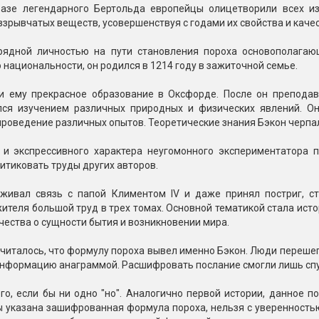
разе легендарного Бертольда европейцы олицетворили всех из
зрывчатых веществ, усовершенствуя с годами их свойства и качес
рядной личностью на пути становления пороха основополага
 национальности, он родился в 1214 году в зажиточной семье.
и ему прекрасное образование в Оксфорде. После он преподав
лся изучением различных природных и физических явлений. Он
проведение различных опытов. Теоретические знания Бэкон черпал
 и экспрессивного характера неугомонного экспериментатора п
итиковать труды других авторов.
живал связь с папой Климентом IV и даже принял постриг, 
теля большой труд в трех томах. Основной тематикой стала исто
чества о сущности бытия и возникновении мира.
читалось, что формулу пороха вывел именно Бэкон. Люди перешеп
нформацию анаграммой. Расшифровать послание смогли лишь спу
го, если бы ни одно "но". Аналогично первой истории, данное п
ы указана зашифрованная формула пороха, нельзя с уверенность