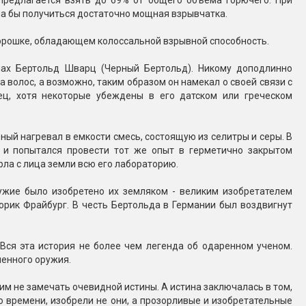
предлагается взять до 69% от общего объема горючего. При
ла бы получиться достаточно мощная взрывчатка.
орошке, обладающем колоссальной взрывной способность.
нах Бертольд Шварц (Черный Бертольд). Никому доподлинно
а волос, а возможно, таким образом он намекал о своей связи с
ец, хотя некоторые убеждены в его датском или греческом
ный нагревал в емкости смесь, состоящую из селитры и серы. В
 и попытался провести тот же опыт в герметично закрытом
рла с лица земли всю его лабораторию.
ужие было изобретено их земляком - великим изобретателем
торик Фрайбург. В честь Бертольда в Германии был воздвигнут
 Вся эта история не более чем легенда об одаренном ученом.
менного оружия.
им не замечать очевидной истины. А истина заключалась в том,
о времени, изобрели не они, а прозорливые и изобретательные