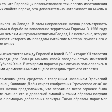
а то, что Европейцы позаимствовали технологию изготовления
ых свойств пороха, что дополнительно наталкивает на мысль о
.
явился на Западе. В этом направлении можно рассматривать
лами в борьбе за завоевание территории Евразии. В 1258 году
им землям и штурмом захватили Багдад. Не исключено, что уже
екрет которого им поведали китайские мастера, привезя его с
в от них.
контактов между Европой и Азией. В 30-х годах XIII столетия
сходящего Солнца манила своей загадочностью искателей
Хубилай Хана. В это время порохом уже активно пользовались в
ами и ремесленниками еще со середины третьего столетия.
пламеняющееся средство с говорящим названием "греческий
енец Каллиник. Дабы секрет изобретения "греческого огня" не
емя можно предположить, что вероятнее всего горючее было
ик смешал его с древесной смолой и таким образом получил
о с помощью добавления селитры. Таким образом, порох мог