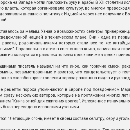
ороха на Западе могли приложить руку и арабы. В XIII столетии и
ю власть, которая организовала культуру, во многом превосход
держивали внешнюю политику с Индией и через нее получили с Вос
ной.
тавалось за малым. Узнав о возможностях селитры, приверженца
сведомленной нацией в техническом плане. Они - одна из первы
 ракеты, родоначальниками которых стали все те же китайцы
пьями". Параллельно с этим в свет вышла книга, написанная сир
рые используются в развлекательных целях или же в целях принес
шинами писатель называл ни что иное, как горючие смеси, ра
ермины, позаимствованные у азиатов, что свидетельствует о по
олько способов приготовления пороха различных видов и руковод
е рецепты пороха упоминаются в Европе под псевдонимом Марк Г
 сразу нескольких авторов, которые на протяжении многих лет 
нием "Книга огней для сжигания врагов". Изложенное изначально
ь была переведена испанскими учеными.
тся: "Летающий огонь, имеет в своем составе селитру, серу и угол