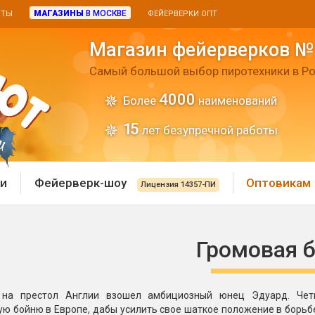
МАГАЗИНЫ
В МОСКВЕ
ИТЫ
ФЕЙЕРВЕРКИ ОПТ
Магазин фейерверков №
Самый большой выбор пиротехники в Ро
4000
Более
наименований
15
лет безупречной работы
и
Фейерверк-шоу
Оптовикам
Лицензия 14357-ПИ
 пиротехника
Римские свечи
Громовая 
 батареи
Хлопушки и пневмохло
 дым
 на престол Англии взошел амбициозный юнец Эдуард. Чет
лопушки
Маленькие хлопушки
ю бойню в Европе, дабы усилить свое шаткое положение в борьбе 