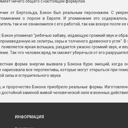
имеет ничего общего с настоящей формулой.
ичие от Бертольда, Бэкон был реальным персонажем. С увере
поминание о порохе в Европе. И упоминание это содержалось
тель так и не ознакомился с его работой, так как вскоре после е
х Бэкон упоминал "ребячью забаву, издающую громкий звук и обр
 произведенную из селитры, серы и толченого древесного угля". 
появляется яркая вспышка, раздается ужасно громкий звук, и в
яние. Так что человек вряд ли сможет уберечься от его разрушите
естная форма энергии вызвала у Бэкона бурю эмоций, когда он
е нарисовала все перспективы, которые могут открыться при помо
й силы и оглушительного звука.
, и пророчество Бэкона приобрело реальные формы. Изготовлен
 достойной заменой живой человеческой силе в военных действия
ИНФОРМАЦИЯ