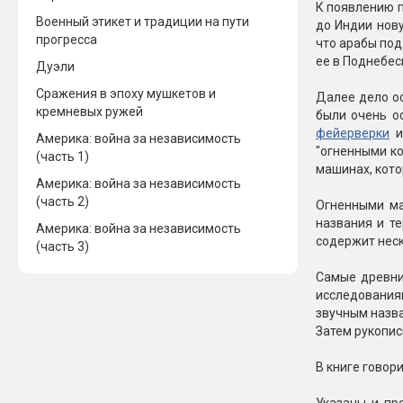
К появлению п
Военный этикет и традиции на пути
до Индии нову
прогресса
что арабы под
ее в Поднебес
Дуэли
Сражения в эпоху мушкетов и
Далее дело ос
кремневых ружей
были очень о
фейерверки
и
Америка: война за независимость
"огненными ко
(часть 1)
машинах, кото
Америка: война за независимость
(часть 2)
Огненными ма
названия и т
Америка: война за независимость
содержит неск
(часть 3)
Самые древни
исследованиям
звучным назва
Затем рукопис
В книге говори