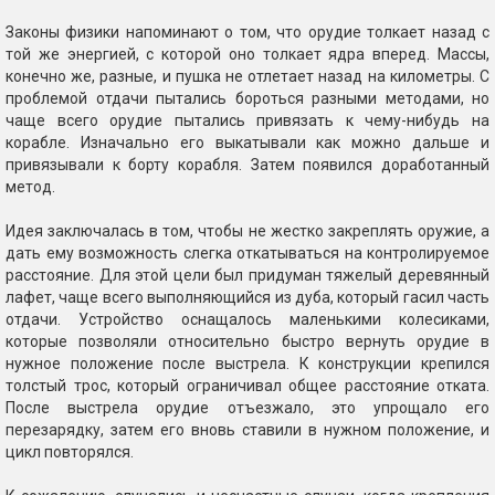
Законы физики напоминают о том, что орудие толкает назад с
той же энергией, с которой оно толкает ядра вперед. Массы,
конечно же, разные, и пушка не отлетает назад на километры. С
проблемой отдачи пытались бороться разными методами, но
чаще всего орудие пытались привязать к чему-нибудь на
корабле. Изначально его выкатывали как можно дальше и
привязывали к борту корабля. Затем появился доработанный
метод.
Идея заключалась в том, чтобы не жестко закреплять оружие, а
дать ему возможность слегка откатываться на контролируемое
расстояние. Для этой цели был придуман тяжелый деревянный
лафет, чаще всего выполняющийся из дуба, который гасил часть
отдачи. Устройство оснащалось маленькими колесиками,
которые позволяли относительно быстро вернуть орудие в
нужное положение после выстрела. К конструкции крепился
толстый трос, который ограничивал общее расстояние отката.
После выстрела орудие отъезжало, это упрощало его
перезарядку, затем его вновь ставили в нужном положение, и
цикл повторялся.