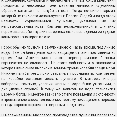
К сожалению, случались и несчастные случаи, когда крепления
ломались, и несколько тонн металла начинали случайным
образом кататься по палубе от волн. Тогда появился термин,
который не так часто используется в России. Людей иногда стали
называть "сорвавшимися пушками", указывая на их
непредсказуемый нрав. Картины незакрепленной и случайно
перемещающейся пушки наверняка являлись одними из худших
кошмаров канониров во сне.
Порох обычно грузили в самую нижнюю часть трюма, под линию
воды. Там он был лучше всего защищен от огня противника во
время боя. Артиллеристы часто переворачивали бочонки,
взрывчатка не слипалась. Не стоит забывать и о влажности,
которая явно была высокой в темном трюме корабля среди моря.
Нижние палубы регулярно старались просушивать. Контингент
на корабле оставлял желать лучшего. В матросы иногда
забирали насильно, условия жизни в море были ужасными, а
дисциплина суровой. К тому же, капитан на воде становился
царем и богом, и многое зависело от его поведения и склонности
к превышению своих полномочий, поэтому помещения с порохом
всегда хорошо охранялось верными солдатами.
С налаживанием массового производства пушек им перестали